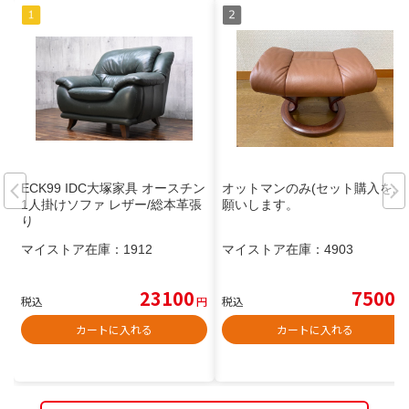
ECK99 IDC大塚家具 オースチン
オットマンのみ(セット購入をお
1人掛けソファ レザー/総本革張
願いします。
り
マイストア在庫：
1912
マイストア在庫：
4903
23100
7500
税込
円
税込
円
カートに入れる
カートに入れる