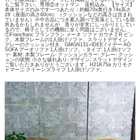
もご覧下さい。専用②オットマン 送料込み。【サイズ】
本体サイズのみです一つあたり：約幅70x奥行き74x高さ
28（座面の高さ60cm）（クッションなどの高さは含まれ
ていません）※中古品につき素人調べで見落としている箇
所あるかもしれませんが、造りが非常にしっかりとしてい
るので、椅子としての機能に全く問題はございません。
①Francfranc フランフラン メーネ ソファ カウチ 2 R ピン
ク。木製フレームの1人掛けソファ、スラットデザイン、
グレーのクッション付き。GMGN131○IDEE / イデー AO
SOFA アーオソファ 1人掛けソフ。- タイプ: 1人掛けソフ
ァ- 素材: 木製フレーム- クッションカラー: グレー- クッシ
ョンの状態: 小さな破れあり- デザイン: スラットデザイン
ご覧いただきありがとうございます。H21K75a カリモク
ドマーニ クイーンズライフ 1人掛けソファ。