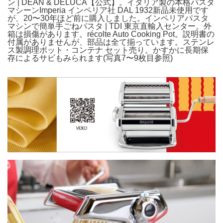
ン | DEAN & DELUCA【公式】。イタリア製の本格パスタ
マシーンImperia インペリア社 DAL 1932新品未使用です
が、20〜30年ほど前に購入しました。インペリアパスタ
マシンで簡単手ごねパスタ | TDI 東京直輸入センター。外
箱は損傷があります。récolte Auto Cooking Pot。説明書の
付属がありませんが、部品は全て揃っています。ステンレ
ス製調理ポット・コンテナ セット売り。かすかに長期保
存によるサビもみられます(写真7〜9枚目参照)