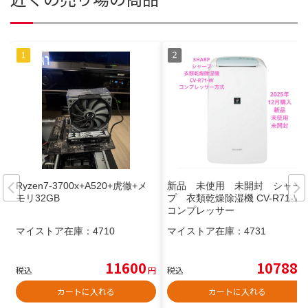
Ryzen7-3700x+A520+虎徹+メ
新品 未使用 未開封 シャー
モリ32GB
プ 衣類乾燥除湿機 CV-R71-W
コンプレッサー
マイストア在庫：
4710
マイストア在庫：
4731
11600
10788
税込
円
税込
円
カートに入れる
カートに入れる