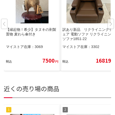
【縁起物！希少】タヌキの剥製
訳あり新品 リクライニングチ
置物 麦わら傘付き
ェア 電動ソファ リクライニング
ソファ1851-22
マイストア在庫：
3069
マイストア在庫：
3302
7500
16819
税込
円
税込
円
近くの売り場の商品