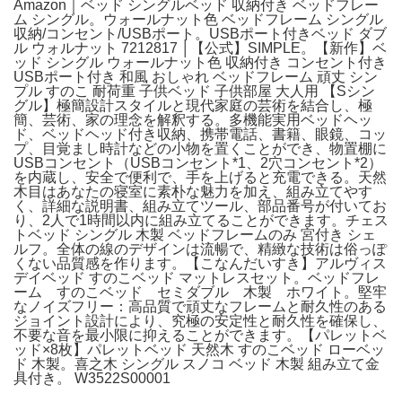
Amazon｜ベッド シングルベッド 収納付き ベッドフレー
ム シングル。ウォールナット色 ベッドフレーム シングル
収納/コンセント/USBポート。USBポート付きベッド ダブ
ル ウォルナット 7212817 │【公式】SIMPLE。【新作】ベ
ッド シングル ウォールナット色 収納付き コンセント付き
USBポート付き 和風 おしゃれ ベッドフレーム 頑丈 シン
プル すのこ 耐荷重 子供ベッド 子供部屋 大人用 【Sシン
グル】極簡設計スタイルと現代家庭の芸術を結合し、極
簡、芸術、家の理念を解釈する。多機能実用ベッドヘッ
ド、ベッドヘッド付き収納、携帯電話、書籍、眼鏡、コッ
プ、目覚まし時計などの小物を置くことができ、物置棚に
USBコンセント（USBコンセント*1、2穴コンセント*2）
を内蔵し、安全で便利で、手を上げると充電できる。天然
木目はあなたの寝室に素朴な魅力を加え、組み立てやす
く、詳細な説明書、組み立てツール、部品番号が付いてお
り、2人で1時間以内に組み立てることができます。チェス
トベッド シングル 木製 ベッドフレームのみ 宮付き シェ
ルフ。全体の線のデザインは流暢で、精緻な技術は俗っぽ
くない品質感を作ります。【こなんだいすき】アルヴィス
デイベッド すのこベッド マットレスセット。ベッドフレ
ーム すのこベッド セミダブル 木製 ホワイト。堅牢
なノイズフリー：高品質で頑丈なフレームと耐久性のある
ジョイント設計により、究極の安定性と耐久性を確保し、
不要な音を最小限に抑えることができます。【パレットベ
ッド×8枚】パレットベッド 天然木 すのこベッド ローベッ
ド 木製。喜之木 シングル スノコ ベッド 木製 組み立て金
具付き。 W3522S00001