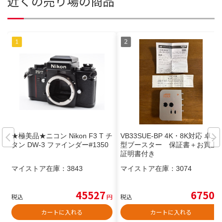
近くの売り場の商品
★極美品★ニコン Nikon F3 T チ
VB33SUE-BP 4K・8K対応 卓上
タン DW-3 ファインダー#1350
型ブースター 保証書＋お買上
証明書付き
マイストア在庫：
3843
マイストア在庫：
3074
45527
6750
税込
円
税込
円
カートに入れる
カートに入れる