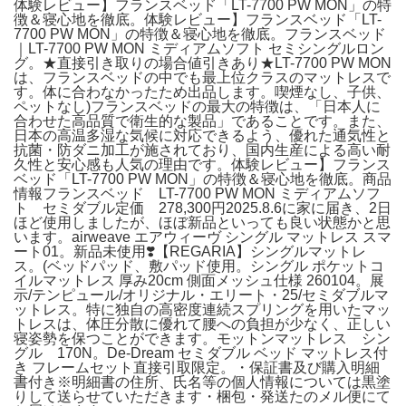
体験レビュー】フランスベッド「LT-7700 PW MON」の特
徴＆寝心地を徹底。体験レビュー】フランスベッド「LT-
7700 PW MON」の特徴＆寝心地を徹底。フランスベッド
｜LT-7700 PW MON ミディアムソフト セミシングルロン
グ。★直接引き取りの場合値引きあり★LT-7700 PW MON
は、フランスベッドの中でも最上位クラスのマットレスで
す。体に合わなかったため出品します。喫煙なし、子供、
ペットなし)フランスベッドの最大の特徴は、「日本人に
合わせた高品質で衛生的な製品」であることです。また、
日本の高温多湿な気候に対応できるよう、優れた通気性と
抗菌・防ダニ加工が施されており、国内生産による高い耐
久性と安心感も人気の理由です。体験レビュー】フランス
ベッド「LT-7700 PW MON」の特徴＆寝心地を徹底。商品
情報フランスベッド LT-7700 PW MON ミディアムソフ
ト セミダブル定価 278,300円2025.8.6に家に届き、2日
ほど使用しましたが、ほぼ新品といっても良い状態かと思
います。airweave エアウィーヴ シングル マットレス スマ
ート01。新品未使用❣️【REGARIA】シングルマットレ
ス。(ベッドパッド、敷パッド使用。シングル ポケットコ
イルマットレス 厚み20cm 側面メッシュ仕様 260104。展
示/テンピュール/オリジナル・エリート・25/セミダブルマ
ットレス。特に独自の高密度連続スプリングを用いたマッ
トレスは、体圧分散に優れて腰への負担が少なく、正しい
寝姿勢を保つことができます。モットンマットレス シン
グル 170N。De-Dream セミダブル ベッド マットレス付
き フレームセット直接引取限定。 ・保証書及び購入明細
書付き※明細書の住所、氏名等の個人情報については黒塗
りして送らせていただきます・梱包・発送たのメル便にて