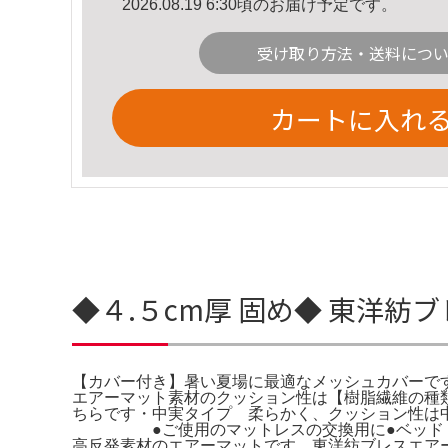
2026.08.19 6:30頃のお届け予定です。
受け取り方法・送料につ
カートに入れ
◆４.５cm厚 固め◆ 東洋紡ブ
【カバー付き】暑い夏場に最適なメッシュカバーで
エアーマット素材のクッション性は【樹脂繊維の種
ちらです・中実タイプ 柔らかく、クッション性は中空タ
●ご使用のマットレスの交換用に●ベッド・敷布
高反発素材のエアーマットです。東洋紡ブレスエア