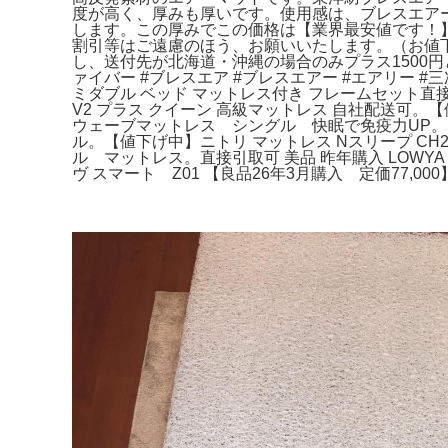
度が高く、厚みも厚いです。使用感は、ブレスエア
します。この厚みでこの価格は【業界最安値です！
割引等はご遠慮のほう、お願いいたします。（お値
し、送付先が北海道・沖縄の場合のみプラス1500
ァイバー #ブレスエア #ブレスエアー #エアリー 
ミダブル ベッド マットレス付き フレームセット直
V2 プラス クイーン 高級マットレス 自社配送可
ウェーブマットレス シングル 快眠で免疫力UP。RA
ル。【値下げ中】ニトリ マットレス Nスリープ CH2-
ル マットレス。直接引取可 美品 昨年購入 LOW
ヴ スマート Z01 【良品26年3月購入 定価77,