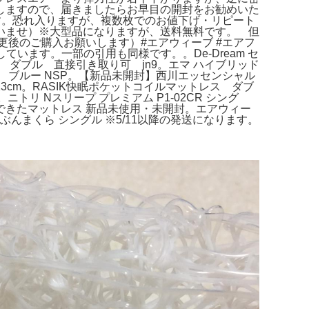
しますので、届きましたらお早目の開封をお勧めいた
す。恐れ入りますが、複数枚でのお値下げ・リピート
いませ）※大型品になりますが、送料無料です。 但
更後のご購入お願いします）#エアウィーブ #エアフ
ています。一部の引用も同様です。。De-Dream セ
 ダブル 直接引き取り可 jn9。エマ ハイブリッド
 ブルー NSP。【新品未開封】西川エッセンシャル
23cm。RASIK快眠ポケットコイルマットレス ダブ
ニトリ Nスリープ プレミアム P1-02CR シング
でできたマットレス 新品未使用・未開封。エアウィー
じぶんまくら シングル ※5/11以降の発送になります。