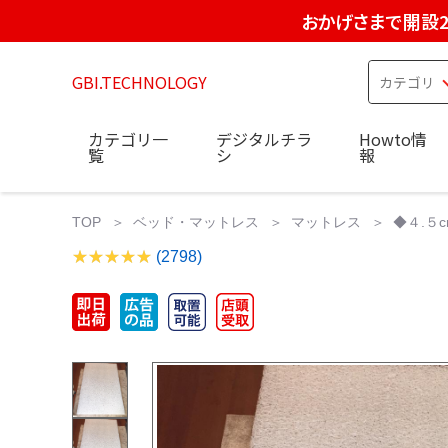
おかげさまで開設2
GBI.TECHNOLOGY
カテゴリ一
デジタルチラ
Howto情
覧
シ
報
TOP
ベッド・マットレス
マットレス
◆４.５c
(2798)