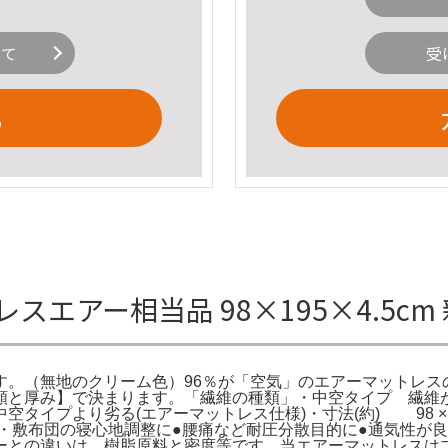
いて
受
る
レスエアー相当品 98×195×4.5c
す。（無地のクリーム色）96％が「空気」のエアーマットレス
類と厚み】で決まります。「繊維の種類」・中空タイプ 繊維
イプより劣る(エアーマットレス仕様)・寸法(約) 98 × 19
団の寝心地調整に●腰痛など耐圧分散目的に●通気性が良い
ーとの違いは、樹脂原料と密度等です。当エアーマットレスは