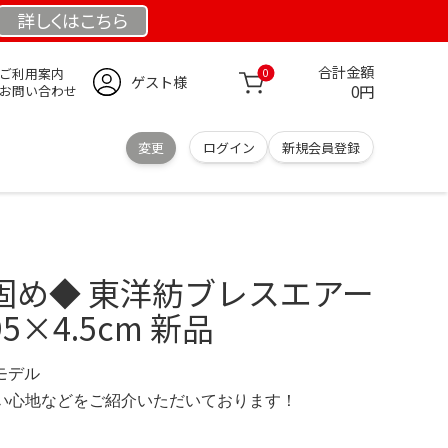
詳しくは
こちら
合計金額
ご利用案内
0
ゲスト様
0円
お問い合わせ
変更
ログイン
新規会員登録
 固め◆ 東洋紡ブレスエアー
5×4.5cm 新品
定モデル
の使い心地などをご紹介いただいております！