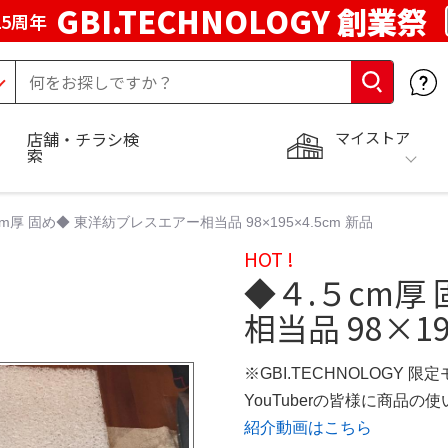
GBI.TECHNOLOGY 創業祭
5周年
マイストア
店舗・チラシ検
索
m厚 固め◆ 東洋紡ブレスエアー相当品 98×195×4.5cm 新品
HOT !
◆４.５cm厚
相当品 98×19
※GBI.TECHNOLOGY 限
YouTuberの皆様に商品
紹介動画はこちら