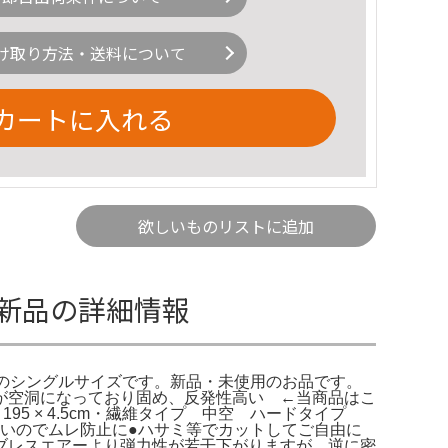
け取り方法・送料について
カートに入れる
欲しいものリストに追加
m 新品の詳細情報
のシングルサイズです。新品・未使用のお品です。
が空洞になっており固め、反発性高い ←当商品はこ
5 × 4.5cm・繊維タイプ 中空 ハードタイプ
のでムレ防止に●ハサミ等でカットしてご自由に
ブレスエアーより弾力性が若干下がりますが、逆に密