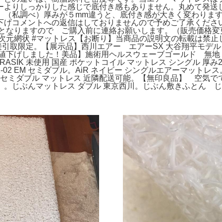
ーよりしっかりした感じで底付き感もありません。丸めて発送
】（私調べ）厚みが５mm違うと、底付き感が大きく変わりま
下げコメントへの返信はしておりませんので予めご了承くださ
円となりますので ご購入前に連絡お願いします。（販売価格変
#三次元網状 #マットレス【お断り】当商品の説明文の転載は禁止し
接引取限定。【展示品】西川エアー エアーSX 大谷翔平モデル
。【値下げしました！美品】施術用ヘルスウェーブゴールド 無地
SIK 未使用 国産 ポケットコイル マットレス シングル 厚み
02 EM セミダブル。AiR ネイビー シングルエアーマットレス。
YA セミダブル マットレス 近隣配送可能。【無印良品】 空気
000】。じぶんマットレス ダブル 東京西川。じぶん敷きふとん 