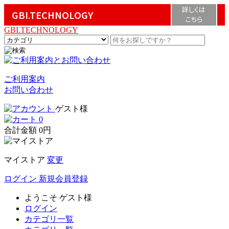
詳しくは
GBI.TECHNOLOGY
こちら
GBI.TECHNOLOGY
ご利用案内
お問い合わせ
ゲスト様
0
合計金額
0円
マイストア
変更
ログイン
新規会員登録
ようこそ
ゲスト様
ログイン
カテゴリ一覧