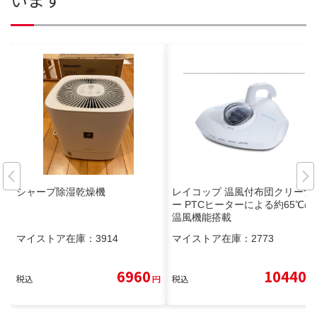
シャープ除湿乾燥機
レイコップ 温風付布団クリーナ
ー PTCヒーターによる約65℃の
温風機能搭載
マイストア在庫：
3914
マイストア在庫：
2773
6960
10440
税込
円
税込
円