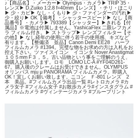
♪【商品名】・メーカー▶ Olympus・カメラ▶ TRIP 35・
レンズ▶ D.Zuiko 1:2.8 f=40mm【レンズ】・チリ・ほこり
▶ 少・カビ▶ なし・くもり▶ 少・ファインダーの汚れ▶
少・絞り▶ OK【備考】・シャッタースピード▶ なし【商
品番号】・カメラ▶ 793389【シャッター】▶きれる【付
属品】※電池は付属しません。YashicaFlex 二眼レフカメ
ラ フィルム付き。▶ ストラップ▶ レンズフィルター【そ
の他】▶ なし経年の使用に伴う若干の使用感、キズなど
有ります。【整備済 並品】Canon Demi EE28 ハーフ
フィルムカメラ #1394。完璧な物をお求めの方は入札をお
控え下さい。ツァイスイコン イコンタ Nover Anastigmat
１０５mm F３，５。古い品物という事をご理解のうえ、
御購入お願いします。ロモ LOMO LC-A #YF04D261-
67。購入後のクレームはお受けできません。OLYMPUS
オリンパス mju μ PANORAMA フィルムカメラ。即購入
OK！宜しくお願い致します。ニコン Ｆ-801 レンズ 2
本 美品。#フィルムカメラ出品一覧 #レトロカメラ #カ
メラ女子 #フィルム女子 #お散歩カメラ#インスタグラム #
フィルムカメラ #ヴィンテージカメラ #ブループリント