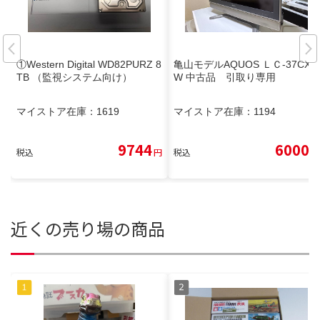
①Western Digital WD82PURZ 8
亀山モデルAQUOS ＬＣ-37CX1
TB （監視システム向け）
W 中古品 引取り専用
マイストア在庫：
1619
マイストア在庫：
1194
9744
6000
税込
円
税込
円
近くの売り場の商品