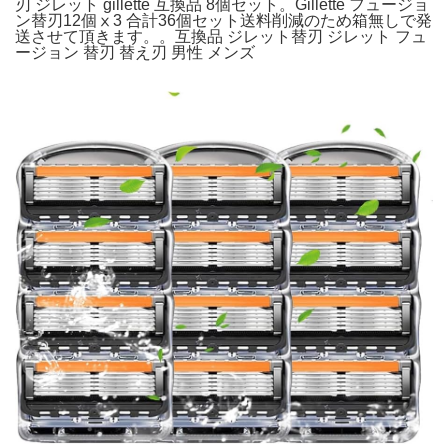
刃 ジレット gillette 互換品 8個セット。Gillette フュージョ
ン替刃12個ⅹ3 合計36個セット送料削減のため箱無しで発
送させて頂きます。。互換品 ジレット替刃 ジレット フュ
ージョン 替刃 替え刃 男性 メンズ