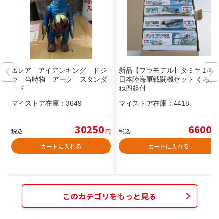
⚠️レア アイアンキング ドジ
新品【プラモデル】タミヤ 1/48
ラ 当時物 アーク スタンダ
日本陸海軍戦闘機セット くろが
ード
ね四起付
マイストア在庫：
3649
マイストア在庫：
4418
30250
6600
税込
円
税込
円
カートに入れる
カートに入れる
このカテゴリをもっと見る