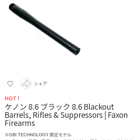
シェア
HOT !
ケノン 8.6 ブラック 8.6 Blackout
Barrels, Rifles & Suppressors | Faxon
Firearms
※GBI.TECHNOLOGY 限定モデル