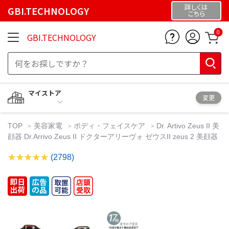
詳しくは
GBI.TECHNOLOGY
こちら
0
GBI.TECHNOLOGY
マイストア
変更
TOP
美容家電
ボディ・フェイスケア
Dr. Artivo Zeus II 美
顔器 Dr.Arrivo Zeus II ドクターアリーヴォ ゼウスII zeus 2 美顔器
(2798)