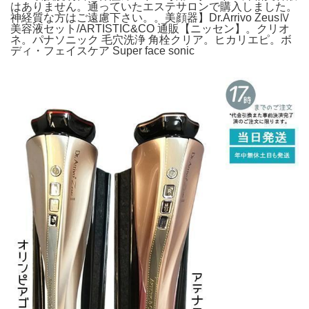
はありません。通っていたエステサロンで購入しました。
神経質な方はご遠慮下さい。。美顔器】Dr.Arrivo ZeusⅣ
美容液セット/ARTISTIC&CO 通販【ニッセン】。クリオ
ネ。パナソニック 毛穴洗浄 角栓クリア。ヒカリエピ。ボ
ディ・フェイスケア Super face sonic