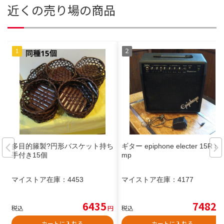
近くの売り場の商品
多目的籐製?円形バスケット持ち
ギター epiphone electer 15R a
手付き15個
mp
マイストア在庫：
4453
マイストア在庫：
4177
6435
7482
税込
円
税込
円
カートに入れる
カートに入れる