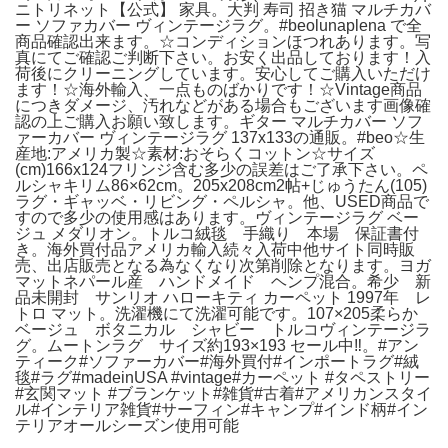
ニトリネット【公式】 家具。大判 寿司 招き猫 マルチカバ
ー ソファカバー ヴィンテージラグ。#beolunaplena で全
商品確認出来ます。☆コンディションほつれあります。写
真にてご確認ご判断下さい。お安く出品しております！入
荷後にクリーニングしています。安心してご購入いただけ
ます！☆海外輸入、一点ものばかりです！☆Vintage商品
につきダメージ、汚れなどがある場合もございます画像確
認の上ご購入お願い致します。ギター マルチカバー ソフ
ァーカバー ヴィンテージラグ 137x133の通販。#beo☆生
産地:アメリカ製☆素材:おそらくコットン☆サイズ
(cm)166x124フリンジ含む多少の誤差はご了承下さい。ペ
ルシャキリム86×62cm。205x208cm2帖+じゅうたん(105)
ラグ・ギャッベ・リビング・ペルシャ。他、USED商品で
すので多少の使用感はあります。ヴィンテージラグ ベー
ジュ メダリオン。トルコ絨毯 手織り 本場 保証書付
き。海外買付品アメリカ輸入続々入荷中他サイト同時販
売、出店販売となる為なくなり次第削除となります。ヨガ
マットネパール産 ハンドメイド ヘンプ混合。希少 新
品未開封 サンリオ ハローキティ カーペット 1997年 レ
トロ マット。洗濯機にて洗濯可能です。107×205柔らか
ベージュ ボタニカル シャビー トルコヴィンテージラ
グ。ムートンラグ サイズ約193×193 セール中‼️。#アン
ティーク#ソファーカバー#海外買付#インポートラグ#絨
毯#ラグ#madeinUSA #vintage#カーペット #タペストリー
#玄関マット #ブランケット#雑貨#古着#アメリカンスタイ
ル#インテリア雑貨#サーフィン#キャンプ#インド柄#イン
テリアオールシーズン使用可能