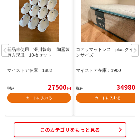
新品未使用 深川製磁 陶器製
コアラマットレス plus クイー
長方形皿 10枚セット
ンサイズ
マイストア在庫：
1882
マイストア在庫：
1900
27500
34980
税込
円
税込
円
カートに入れる
カートに入れる
このカテゴリをもっと見る