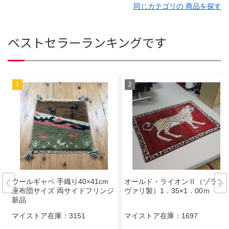
同じカテゴリの 商品を探す
ベストセラーランキングです
ウールギャベ 手織り40×41cm
オールド・ライオンⅡ（ゾラン
座布団サイズ 両サイドフリンジ
ヴァリ製）1．35×1．00ｍ
新品
マイストア在庫：
3151
マイストア在庫：
1697