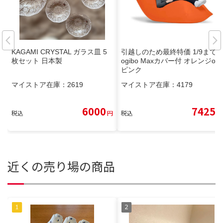
KAGAMI CRYSTAL ガラス皿 5
引越しのため最終特価 1/9までY
枚セット 日本製
ogibo Maxカバー付 オレンジor
ピンク
マイストア在庫：
2619
マイストア在庫：
4179
6000
7425
税込
円
税込
円
近くの売り場の商品