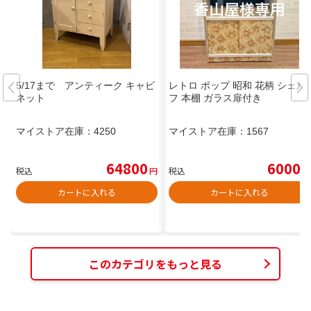
5/17まで アンティーク キャビ
レトロ ポップ 昭和 花柄 シェル
ネット
フ 本棚 ガラス扉付き
マイストア在庫：
4250
マイストア在庫：
1567
64800
6000
税込
円
税込
円
カートに入れる
カートに入れる
このカテゴリをもっと見る