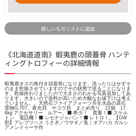
欲しいものリストに追加
《北海道道南》蝦夷鹿の頭蓋骨 ハンテ
ィングトロフィーの詳細情報
蝦夷鹿オスの角付き頭蓋骨になります。洗ったりはせずそ
のまま乾燥させていますのでその状態で送ることになりま
す。乾燥終わりましたので大きさのわかる写真追加してあ
ります。大きいので送料が高いため大幅なお値下けは考え
ていません。。天然石ファイアクォーツ共生水晶の原石
置物G.707。夜光貝 ヤコウ貝 まとめ売り 22個 17、
6kg アクセサリー ルアー。⬛️ 希少！ 貴重！⬛️ スケル
トン 電話機！⬛️ シセナジャパン！⬛️ レトロ！。【GW
割】アレブリヘス うさぎ／ウサギ／兎｜オアハカ ガルシ
アメンドゥーサ作