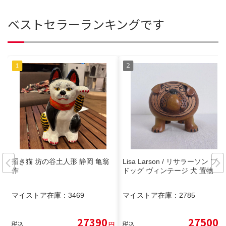
ベストセラーランキングです
招き猫 坊の谷土人形 静岡 亀翁
Lisa Larson / リサラーソン ブル
作
ドッグ ヴィンテージ 犬 置物
マイストア在庫：
3469
マイストア在庫：
2785
27390
27500
税込
円
税込
円