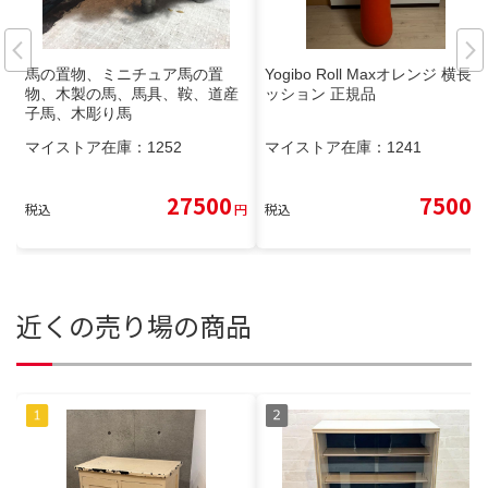
馬の置物、ミニチュア馬の置
Yogibo Roll Maxオレンジ 横長ク
物、木製の馬、馬具、鞍、道産
ッション 正規品
子馬、木彫り馬
マイストア在庫：
1252
マイストア在庫：
1241
27500
7500
税込
円
税込
円
近くの売り場の商品