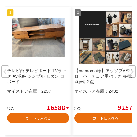
テレビ台 テレビボード TVラッ
【memoma様】アッソブAS2OV
ク AV収納 シンプル モダン ロー
ローバーチェア用バッグ 各種1
ボード
点合計2点
マイストア在庫：
2237
マイストア在庫：
2432
16588
9257
税込
円
税込
円
カートに入れる
カートに入れる