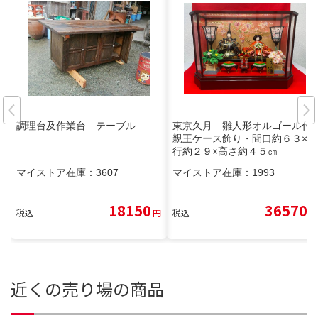
調理台及作業台 テーブル
東京久月 雛人形オルゴール付
親王ケース飾り・間口約６３×奥
行約２９×高さ約４５㎝
マイストア在庫：
3607
マイストア在庫：
1993
18150
36570
税込
円
税込
円
近くの売り場の商品