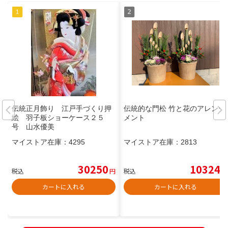
伝統正月飾り 江戸手づくり押
伝統的な門松 竹と花のアレンジ
絵 羽子板ショーケース２５
メント
号 山水優美
マイストア在庫：
4295
マイストア在庫：
2813
30250
10324
税込
円
税込
円
カートに入れる
カートに入れる