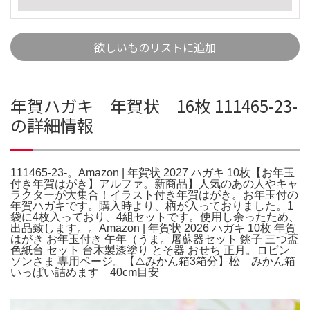
欲しいものリストに追加
年賀ハガキ 年賀状 16枚 111465-23-
の詳細情報
111465-23-。Amazon | 年賀状 2027 ハガキ 10枚【お年玉
付き年賀はがき】アルファ。新商品】人気のあの人やキャ
ラクターが大集合！イラスト付き年賀はがき。お年玉付の
年賀ハガキです。購入時より、柄が入っておりました。1
袋に4枚入っており、4組セットです。使用し余ったため、
出品致します。。Amazon | 年賀状 2026 ハガキ 10枚 年賀
はがき お年玉付き 午年（うま。屠蘇器セット 銚子 三つ盃
色紙台 セット 台木製漆塗り とそ器 おせち 正月。ロビン
ソンさま 専用ページ。【⚠️みかん箱3箱分】松 みかん箱
いっぱい詰めます 40cm目安