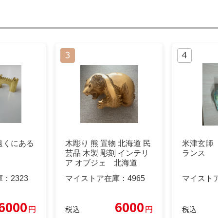
遠くにある
木彫り 熊 置物 北海道 民
米津玄師
芸品 木製 彫刻 インテリ
ランス
ア オブジェ 北海道
庫：
2323
マイストア在庫：
4965
マイスト
6000
6000
円
円
税込
税込