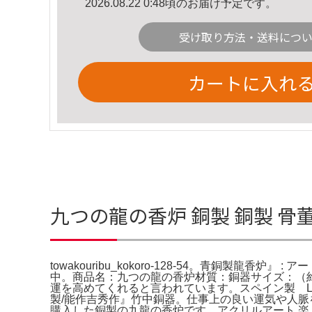
2026.08.22 0:48頃のお届け予定です。
受け取り方法・送料につ
カートに入れ
九つの龍の香炉 銅製 銅製 骨董品 
towakouribu_kokoro-128-54。青銅製龍
中。商品名：九つの龍の香炉材質：銅器サイズ：（約
運を高めてくれると言われています。スペイン製 LL
製/能作吉秀作』竹中銅器。仕事上の良い運気や人
購入した銅製の九龍の香炉です。アクリルアート 楽 も