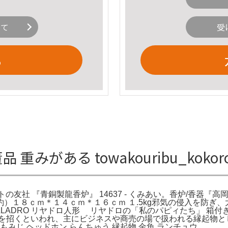
いて
受
る
重みがある towakouribu_kokor
香炉』 : アートの友社 『青銅製龍香炉』 14637 - くみあい。香炉
）１８ｃｍ＊１４ｃｍ＊１６ｃｍ １.5kg邪気の侵入を防ぎ
ADRO リヤドロ人形 リヤドロの「私のパピィたち」 箱付き
脈を招くといわれ、主にビジネスや商売の場で扱われる縁起物と
みじ ヘッドホン らんちゅう 縁起物 金魚 ランチュウ