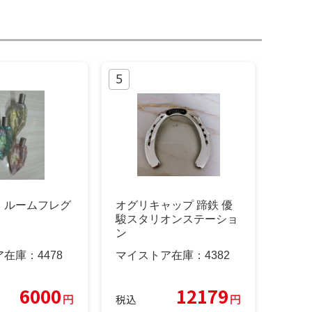
 ルームフレグ
オグリキャップ 蹄鉄 優
駿スタリオンステーショ
ン
ア在庫：
4478
マイストア在庫：
4382
6000
12179
円
円
税込