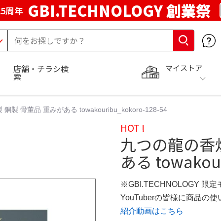
GBI.TECHNOLOGY 創業祭
5周年
マイストア
店舗・チラシ検
索
 骨董品 重みがある towakouribu_kokoro-128-54
HOT !
九つの龍の香炉
ある towakour
※GBI.TECHNOLOGY 限
YouTuberの皆様に商品
紹介動画はこちら