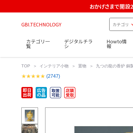
おかげさまで開設2
GBI.TECHNOLOGY
カテゴリ一
デジタルチラ
Howto情
覧
シ
報
TOP
インテリア小物
置物
九つの龍の香炉 銅製 銅製
(2747)