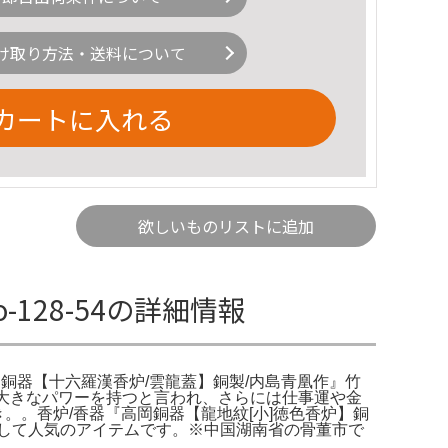
け取り方法・送料について
カートに入れる
欲しいものリストに追加
o-128-54の詳細情報
/香器『高岡銅器【十六羅漢香炉/雲龍蓋】銅製/内島青凰作』竹
、大きなパワーを持つと言われ、さらには仕事運や金
。。香炉/香器『高岡銅器【龍地紋[小]徳色香炉】銅
して人気のアイテムです。※中国湖南省の骨董市で