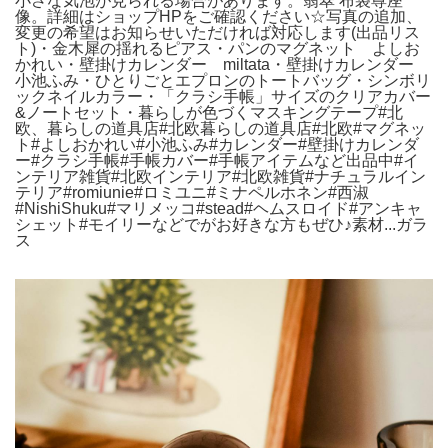
小さな気泡が見られる場合があります。翡翠 布袋尊座
像。詳細はショップHPをご確認ください☆写真の追加、
変更の希望はお知らせいただければ対応します(出品リス
ト)・金木犀の揺れるピアス・パンのマグネット よしお
かれい・壁掛けカレンダー miltata・壁掛けカレンダー
小池ふみ・ひとりごとエプロンのトートバッグ・シンボリ
ックネイルカラー・「クラシ手帳」サイズのクリアカバー
&ノートセット・暮らしが色づくマスキングテープ#北
欧、暮らしの道具店#北欧暮らしの道具店#北欧#マグネッ
ト#よしおかれい#小池ふみ#カレンダー#壁掛けカレンダ
ー#クラシ手帳#手帳カバー#手帳アイテムなど出品中#イ
ンテリア雑貨#北欧インテリア#北欧雑貨#ナチュラルイン
テリア#romiunie#ロミユニ#ミナペルホネン#西淑
#NishiShuku#マリメッコ#stead#ヘムスロイド#アンキャ
シェット#モイリーなどでがお好きな方もぜひ♪素材...ガラ
ス