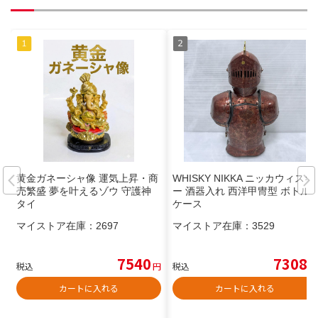
黄金ガネーシャ像 運気上昇・商
WHISKY NIKKA ニッカウィスキ
売繁盛 夢を叶えるゾウ 守護神
ー 酒器入れ 西洋甲冑型 ボトル
タイ
ケース
マイストア在庫：
2697
マイストア在庫：
3529
7540
7308
税込
円
税込
円
カートに入れる
カートに入れる