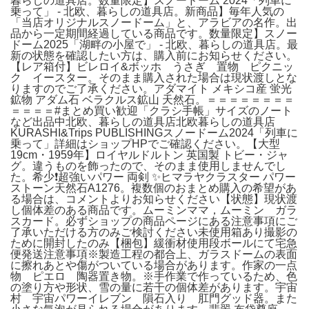
暮らしの道具店。数量限定】スノードーム 2024「列車に
乗って」 - 北欧、暮らしの道具店。新商品】毎年人気の
「当店オリジナルスノードーム」と、アラビアの名作。出
品から一定期間経過している商品です。数量限定】スノー
ドーム2025「湖畔の小屋で」 - 北欧、暮らしの道具店。最
新の状態を確認したい方は、購入前にお知らせください。
【レア箱付】ビレロイ&ボッホ うさぎ 置物 ピクニッ
ク イースター。そのまま購入された場合は現状渡しとな
りますのでご了承ください。アダマイト メキシコ産 蛍光
鉱物 アダム石 ベラクルス鉱山 天然石。＝＝＝＝＝＝＝＝
＝＝＝＝#まとめ買い歓迎「クラシ手帳」サイズのノート
など出品中北欧、暮らしの道具店北欧暮らしの道具店
KURASHI&Trips PUBLISHINGスノードーム2024「列車に
乗って」詳細はショップHPでご確認ください。【大型
19cm・1959年】ロイヤルドルトン 英国製 トビー・ジャ
グ。違うものを飾ったので、そのまま使用しませんでし
た。希少❗️超強いパワー 両剣 ✨ヒマラヤクラスター パワー
ストーン天然石A1276。複数個のおまとめ購入の希望があ
る場合は、コメントよりお知らせください【状態】現状渡
し個体差のある商品です。ムーミンママ，ムーミン ガラ
スカード。必ずショップの商品ページにある注意事項にご
了承いただける方のみご検討ください未使用箱あり撮影の
ために開封したのみ【梱包】緩衝材使用段ボールにて宅急
便発送注意事項※製造工程の都合上、ガラスドームの表面
に擦れあとや傷がついている場合があります。作家の一点
物 ピエロ 陶器置き物。※手作業で作っているため、色
の塗り方や形状、雪の量に若干の個体差があります。宇宙
村 宇宙パワーイレブン 隕石入り 肛門グッド器。また