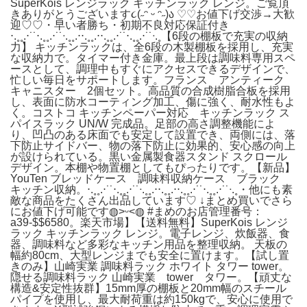
SuperKois レンジラック キッチンラック レンジ。ご覧頂
きありがとうございます૮(˶ᵔ ᵕ ᵔ˶)ა ♡♡お値下げ交渉→大歓
迎♡♡・早い者勝ち・初期不良対応保証付き
⋅.˳˳.⋅˙˙⋅.˳˳.⋅˙˙ᐧ.˳˳.⋅⋅.˳˳.⋅⋅.˳˳.⋅˙˙⋅.˳˳.⋅˙˙ᐧ.˳【6段の棚板で充実の収納
力】 キッチンラックは、全6段の木製棚板を採用し、充実
な収納力で。タイマー付き金庫。最上段は調味料専用スペ
ースとして、調理中もすぐにアクセスできるデザインで、
忙しい毎日をサポートします。フランス アンティーク
キャニスター 2個セット。高品質の合成樹脂合板を採用
し、表面に防水コーティング加工、傷に強く、耐水性もよ
く。コストコ キッチンペーパー対応 キッチンラック ス
パイスラック UN/W 完成品。足部の高さ調整機能によ
り、凹凸のある床面でも安定して設置でき、両側には、落
下防止サイドバー、物の落下防止に効果的、安心感の向上
が設けられている。黒い金属製食器スタンド スクロール
デザイン。本棚や物置棚としてもぴったりです。【新品】
YouTen ブレッドケース 調味料収納ケース ブラック
キッチン収納。⋅.˳˳.⋅˙˙⋅.˳˳.⋅˙˙ᐧ.˳˳.⋅⋅.˳˳.⋅⋅.˳˳.⋅˙˙⋅.˳˳.⋅˙˙ᐧ.˳・他にも素
敵な商品をたくさん出品しています♡ ↓まとめ買いでさら
にお値下げ可能です◍˃ᵕ˂◍ #まめのお店管理番号：
a39-$$6580。楽天市場】【送料無料】SuperKois レンジ
ラック キッチンラック レンジ。電子レンジ、炊飯器、食
器、調味料など多彩なキッチン用品を整理収納。 天板の
幅約80cm、大型レンジまでも安全に置けます。【試し置
きのみ】山崎実業 調味料ラック ホワイト タワー tower。
隠せる調味料ラック 山崎実業 tower タワー。【頑丈な
構造&安定性抜群】15mm厚の棚板と20mm幅のスチール
パイプを使用し、最大耐荷重は約150kgで、安心に使用で