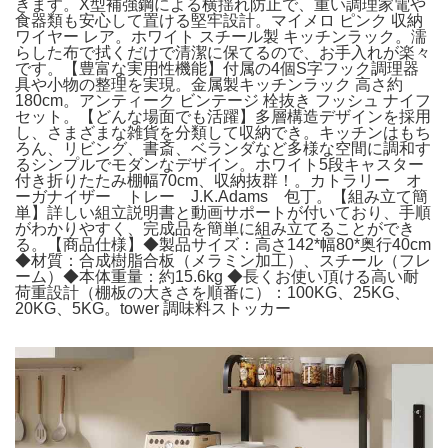
きます。X型補強鋼による横揺れ防止で、重い調理家電や
食器類も安心して置ける堅牢設計。マイメロ ピンク 収納
ワイヤー レア。ホワイト スチール製 キッチンラック。濡
らした布で拭くだけで清潔に保てるので、お手入れが楽々
です。【豊富な実用性機能】付属の4個S字フック調理器
具や小物の整理を実現。金属製キッチンラック 高さ約
180cm。アンティーク ビンテージ 栓抜き フッシュ ナイフ
セット。【どんな場面でも活躍】多層構造デザインを採用
し、さまざまな雑貨を分類して収納でき。キッチンはもち
ろん、リビング、書斎、ベランダなど多様な空間に調和す
るシンプルでモダンなデザイン。ホワイト5段キャスター
付き折りたたみ棚幅70cm、収納抜群！。カトラリー オ
ーガナイザー トレー J.K.Adams 包丁。【組み立て簡
単】詳しい組立説明書と動画サポートが付いており、手順
がわかりやすく、完成品を簡単に組み立てることができ
る。【商品仕様】◆製品サイズ：高さ142*幅80*奥行40cm
◆材質：合成樹脂合板（メラミン加工）、スチール（フレ
ーム）◆本体重量：約15.6kg ◆長くお使い頂ける高い耐
荷重設計（棚板の大きさを順番に）：100KG、25KG、
20KG、5KG。tower 調味料ストッカー