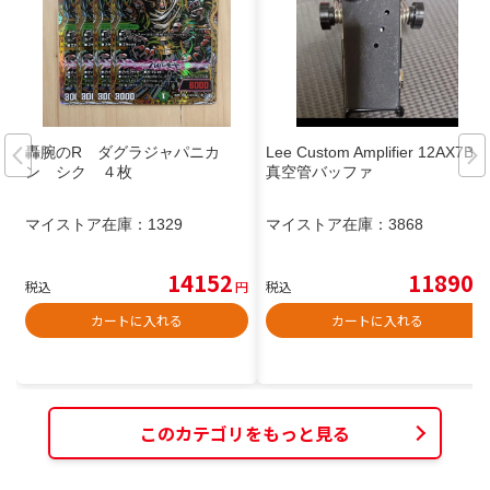
轟腕のR ダグラジャパニカ
Lee Custom Amplifier 12AX7BB
ン シク ４枚
真空管バッファ
マイストア在庫：
1329
マイストア在庫：
3868
14152
11890
税込
円
税込
円
カートに入れる
カートに入れる
このカテゴリをもっと見る