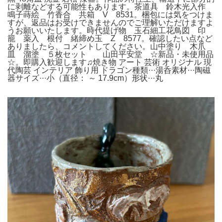
に剥離などする可能性もあります。茶道具 鈴木光入作
鳴子蒔絵 竹香合 共箱 V 8531。梱包には気をつけま
すが、返品はお受けできませんのでご理解いただけますよ
うお願いいたします。時代提げ物 玉石細工花鳥図 印
籠 薬入 根付 緒締め玉 Z 8577。確認したい点など
ありましたら、コメントしてください。山中塗り 木爪
皿 溜塗 ５枚セット 山田平安堂 ☆新品・未使用品
☆。即購入歓迎します♫焼き物 アート 芸術 オリジナル 現
代陶芸 インテリア 飾り用 ドラゴン種類···湯呑素材···陶磁
器サイズ···小（直径： ～ 17.9cm）形状···丸