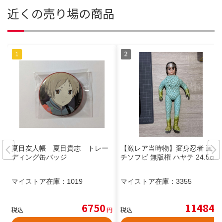
近くの売り場の商品
夏目友人帳 夏目貴志 トレー
【激レア当時物】変身忍者 嵐 パ
ディング缶バッジ
チソフビ 無版権 ハヤテ 24.5cm
マイストア在庫：
1019
マイストア在庫：
3355
6750
11484
税込
円
税込
円