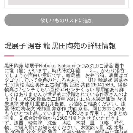
欲しいものリストに追加
堤展子 湯呑 龍 黒田陶苑の詳細情報
黒田陶苑 堤展子Nobuko Tsutsumiつつみのぶこ湯呑 器中
に竜（龍）がいます。時代蒔絵印籠 3...。かわり湯呑
でしょうか面白い意匠です。輪島塗 お弁当箱。表面はゴ
ツゴツしていて金色のところもあり。《R》輪島塗 屠蘇器
七ツ揃 松蒔絵 奥田五右衛門製 証紙 共箱 260415B6。縁起
物高さ7センチくらい直径6.5センチくらい 専用箱あり詳
しくはありませんが世界的に活躍されている作家さんのよ
うです。AG56 輪島塗二段重 家紋丸に柏 木製黒漆塗 内側
朱漆塗 未使用 重箱お弁当箱。お値段ご相談ください。漆
器 蒔絵 梅花文 漆飾皿 象彦作 共箱 京都。同じ方のものを
もうひとつ出品しています。TORUさま専用！。おまとめ
割引、２点合計金額から1500円引とさせていただきま
す。漆器 輪島塗 沈金 蒔絵 木製 皿 10客 時代
物。ご購入前にお知らせください。木製銘々皿 5客 木製
黒 48角皿 沈金 若松 漆器。作品の特性上、輸送中に部分的