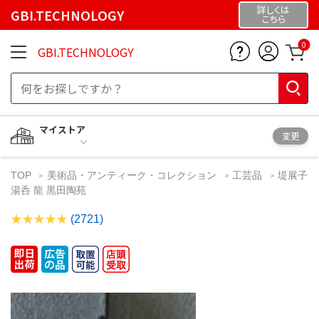
詳しくは
GBI.TECHNOLOGY
こちら
0
GBI.TECHNOLOGY
マイストア
変更
TOP
美術品・アンティーク・コレクション
工芸品
堤展子
湯呑 龍 黒田陶苑
(2721)