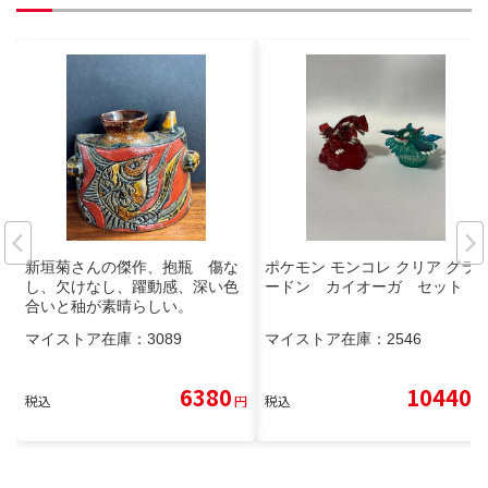
新垣菊さんの傑作、抱瓶 傷な
ポケモン モンコレ クリア グラ
し、欠けなし、躍動感、深い色
ードン カイオーガ セット
合いと秞が素晴らしい。
マイストア在庫：
3089
マイストア在庫：
2546
6380
10440
税込
円
税込
円