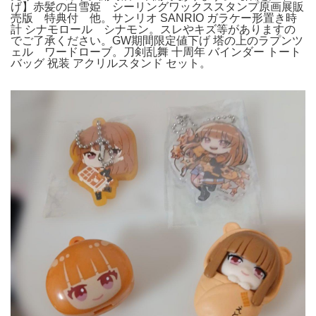
げ】赤髪の白雪姫 シーリングワックススタンプ原画展販
売版 特典付 他。サンリオ SANRIO ガラケー形置き時
計 シナモロール シナモン。スレやキズ等がありますの
でご了承ください。GW期間限定値下げ 塔の上のラプンツ
ェル ワードローブ。刀剣乱舞 十周年 バインダー トート
バッグ 祝装 アクリルスタンド セット。