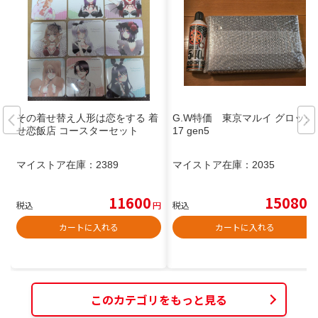
その着せ替え人形は恋をする 着
G.W特価 東京マルイ グロック
せ恋飯店 コースターセット
17 gen5
マイストア在庫：
2389
マイストア在庫：
2035
11600
15080
税込
円
税込
円
カートに入れる
カートに入れる
このカテゴリをもっと見る