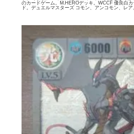
のカードゲーム。M.HEROデッキ。WCCF 優
ド。デュエルマスターズ コモン、アンコモン、レア。種別.