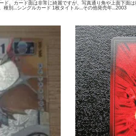
良白カード。カード面は非常に綺麗ですが、写真通り角や上面下面
..シングルカード 1枚タイトル...その他発売年...2003