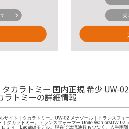
いて
受
る
ル タカラトミー 国内正規 希少 UW
カラトミーの詳細情報
ャルサイト｜タカラトミー。UW-02 メナゾール｜トランスフォ
ミー。トランスフォーマー Unite WarriorsUW-02 メ
i ロミィ Lacatanモデル。現在では流通数も少なく、入手