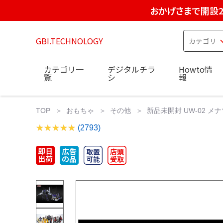
おかげさまで開設2
GBI.TECHNOLOGY
カテゴリ一
デジタルチラ
Howto情
覧
シ
報
TOP
おもちゃ
その他
新品未開封 UW-02 
(2793)