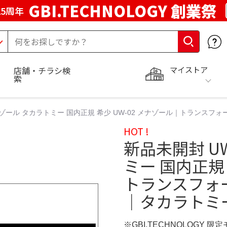
GBI.TECHNOLOGY 創業祭
5周年
マイストア
店舗・チラシ検
索
メナゾール タカラトミー 国内正規 希少 UW-02 メナゾール｜トランス
HOT !
新品未開封 U
ミー 国内正規 
トランスフォ
｜タカラトミ
※GBI.TECHNOLOGY 限