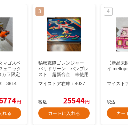
 タマゴスペ
秘密戦隊ゴレンジャー
【新品未
フェニック
バリドリーン バンプレ
イ mello
 タカラ限定
スト 超新合金 未使用
庫：
3814
マイストア在庫：
4027
マイスト
6774
25544
円
円
税込
税込
入れる
カートに入れる
カー