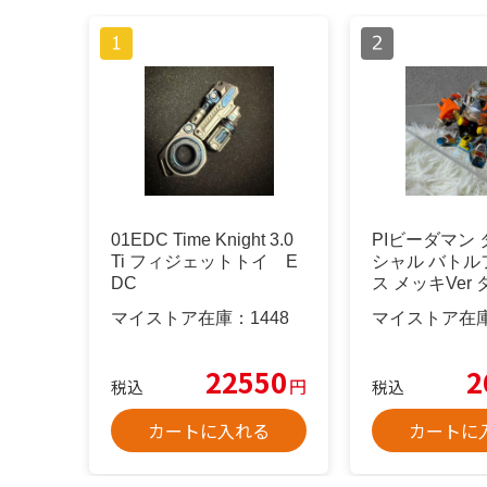
01EDC Time Knight 3.0
PIビーダマン
Ti フィジェットトイ E
シャル バトル
DC
ス メッキVer
品
マイストア在庫：
1448
マイストア在
22550
2
円
税込
税込
カートに入れる
カートに