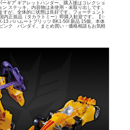
シルバーギア ギアレットハンター。購入後はコレクショ
ョン ステッキ。内容物は未使用・未取り出しです。
いますが、全体的に状態は良好です。フォーチュント
品。国内正規品（タカラトミー）即購入歓迎です。【✨
 バハムートブリッツ BK1-50I 新品 15個。本体
ピンク バンダイ。まとめ買い・価格相談もお気軽