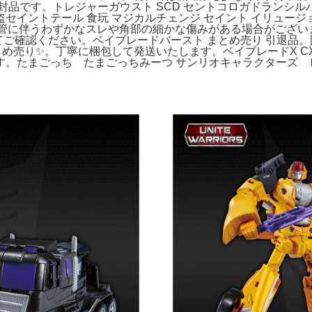
。新品未開封品です。トレジャーガウスト SCD セントコロガドラン
セイントテール 食玩 マジカルチェンジ セイント イリュージ
は保管に伴うわずかなスレや角部の細かな傷みがある場合がござ
真にてご確認ください。ベイブレードバースト まとめ売り 引退
とめ売り✨。丁寧に梱包して発送いたします。ベイブレードX CX-13
す。たまごっち たまごっちみーつ サンリオキャラクターズ 