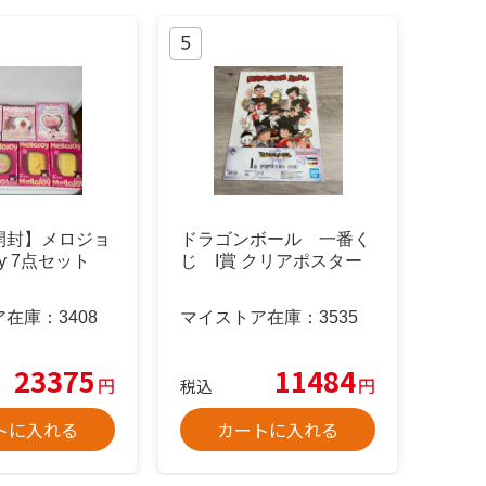
開封】メロジョ
ドラゴンボール 一番く
joy 7点セット
じ I賞 クリアポスター
ア在庫：
3408
マイストア在庫：
3535
23375
11484
円
円
税込
トに入れる
カートに入れる