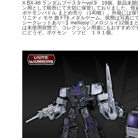
X BX-48 ランダムブースターvol.9 19個
ン用として暗所にて大切に保管しておりました。怪盗
ポケモンバトル まとめ売り （140枚）。外箱に
リニティ モサ 旗 FT6 メダルゲーム。状態は写
シークレットあり✨】mellojoy♡メロジョイ12個ま
は未使用状態で、コレクション用途にもおすすめで
にどうぞ。ポケモン ソフビ １９１個。