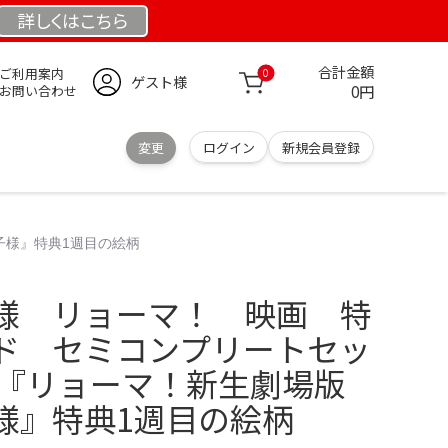
詳しくは
こちら
合計金額
ご利用案内
0
ゲスト様
0円
お問い合わせ
変更
ログイン
新規会員登録
子様』特典1週目の絵柄
様 リョーマ！ 映画 特
ド セミコンプリートセッ
画『リョーマ！新生劇場版
様』特典1週目の絵柄