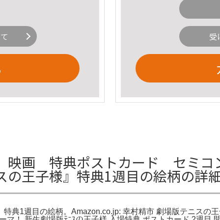
いて
受
る
 映画 特典ポストカード セミコン
スの王子様』特典1週目の絵柄の詳
1週目の絵柄。Amazon.co.jp: 幸村精市 劇場版テニスの
スの王子。リョーマ！ 新生劇場版ﾃﾆｽの王子様 入場特典 ポストカード