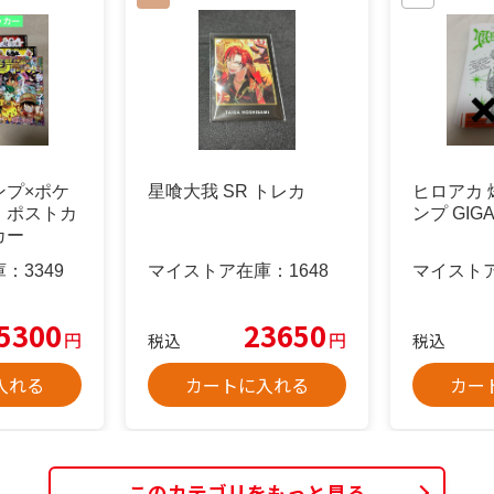
ンプ×ポケ
星喰大我 SR トレカ
ヒロアカ 
 ポストカ
ンプ GI
カー
庫：
3349
マイストア在庫：
1648
マイスト
5300
23650
円
円
税込
税込
入れる
カートに入れる
カー
このカテゴリをもっと見る