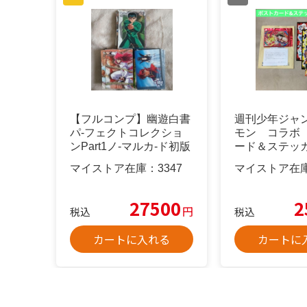
【フルコンプ】幽遊白書
週刊少年ジャ
パ-フェクトコレクショ
モン コラボ
ンPart1ノ-マルカ-ド初版
ード＆ステッ
第二版
マイストア在庫：
3347
マイストア在
27500
2
円
税込
税込
カートに入れる
カートに