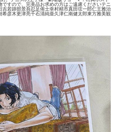
物ですので、完美品お求めの方はご遠慮くださいテニ
日吉若跡部景吾忍足侑士幸村精市真田弦一郎仁王雅治
樹希彦木更津亮千石清純亜久津仁南健太郎東方雅美観