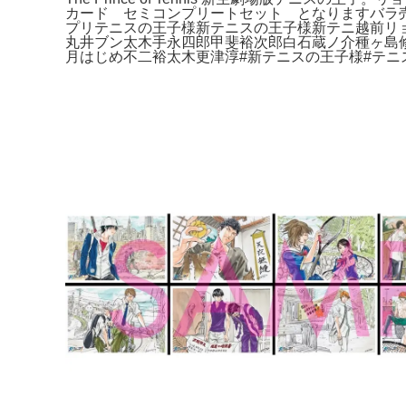
カード セミコンプリートセット となりますバラ
プリテニスの王子様新テニスの王子様新テニ越前リ
丸井ブン太木手永四郎甲斐裕次郎白石蔵ノ介種ヶ島
月はじめ不二裕太木更津淳#新テニスの王子様#テニ