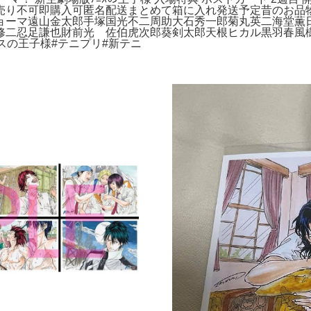
売り不可即購入可匿名配送まとめて箱に入れ発送予定昔のお品
ョーマ遠山金太郎手塚国光不二周助大石秀一郎菊丸英二海堂薫
修二忍足謙也財前光 佐伯虎次郎葵剣太郎天根ヒカル黒羽春風
スの王子様#テニプリ#新テニ