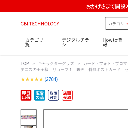
おかげさまで開設2
GBI.TECHNOLOGY
カテゴリ一
デジタルチラ
Howto情
覧
シ
報
TOP
キャラクターグッズ
カード・フォト・ブロマ
テニスの王子様 リョーマ！ 映画 特典ポストカード セ
(2784)