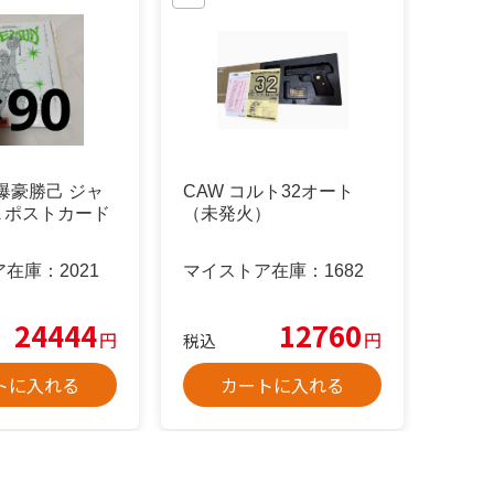
爆豪勝己 ジャ
CAW コルト32オート
GA ポストカード
（未発火）
ア在庫：
2021
マイストア在庫：
1682
24444
12760
円
円
税込
トに入れる
カートに入れる