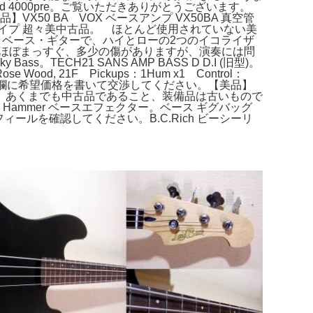
4000pre。ご覧いただきありがとうございます。
50 BA VOX ベースアンプ VX50BA 真空管
グレイタイプ 超々美中古品。 ほとんど使用されていない美
バッカー・ベース・ギターで、ハイとローの2つのイコライザ
any。ネックはほぼまっすぐ、多少の傷がありますが、演奏には問
CH21 SANS AMP BASS D D.I (旧型)。
se Wood, 21F Pickups：1Hum x1 Control：
せん。コメント欄に希望価格を書いて交渉してください。【美品】
すべてです。あくまでも中古品であること、装備品は古いもので
Hammer ベースエフェクター。ベース ギグバッグ
ールを確認してください。B.C.Rich ビーシーリ