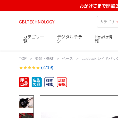
おかげさまで開設2
GBI.TECHNOLOGY
カテゴリ一
デジタルチラ
Howto情
覧
シ
報
TOP
楽器・機材
ベース
Laidback レイドバ
(2719)