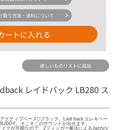
け取り方法・送料について
カートに入れる
欲しいものリストに追加
dback レイドバック LB280 ス
0□アクティブベース□ブラック。Laid back エレキベー
BASS BUDDY。そこそこのサウンドが出せます。
ドメイクが可能なので、2フィンガー奏法によるJazzyな