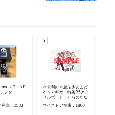
rmonix Pitch F
≪未開封≫魔法少女まど
ッチシフター
か☆マギカ 特製B5アク
リルボード とらのあな
限定版
ア在庫：
2533
マイストア在庫：
1860