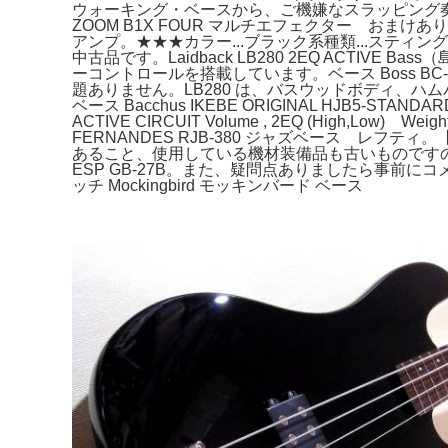
ウォーキング・ベースから、ご機嫌なスラッピング奏法ま
ZOOM B1X FOUR マルチエフェクター おまけ
アンプ。★★★カラー...ブラック系種類...スティン
中古品です。Laidback LB280 2EQ ACT
ーコントロールを搭載しています。ベース Boss BC-1X。
題ありません。LB280 は、バスウッドボディ、ハムバッキン
ベース Bacchus IKEBE ORIGINAL HJB5-STANDAR
ACTIVE CIRCUIT Volume , 2EQ (Hi
FERNANDES RJB-380 ジャズベース レフテ
あること、使用している機材装備品も古いものですので、
ESP GB-27B。また、疑問点ありましたら事前に
ッチ Mockingbird モッキンバード ベース