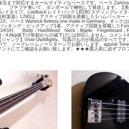
で対応するオールマイティなベースです。ベース Zahnrad 
あり。 プチプチ巻いて、ダンボールで梱包して発送します。【美品】VX
グレイタイプ。Laidback レイドバック LB280 スティン
IVE Bass（島村楽器）L280は、アクティブ回路を搭載した1ハム
ベース Warwick fortress one made in Germ
グ・ピックアップ1基、アクティブ回路を搭載したFunky Bass。TE
D/ASH。 Body：HardWood Neck：Maple Fingerboard：Ro
gh,Low) Weight：4.6kg値下げ依頼からの値下げには対応しま
ィ。【ジャンク】Vivie OwlMighty。写真のものが商品の
ノークレームノーリターンでお願いします。aguilar Tone 
コメントにてご確認をお願い致します。★★★購入前に必ずプロフィ