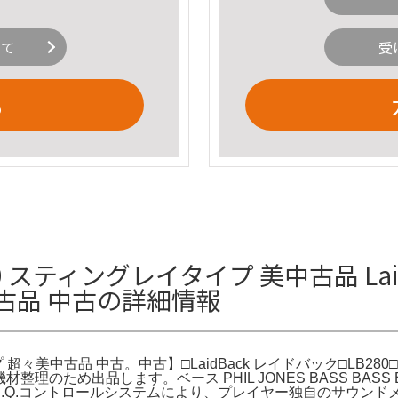
いて
受
る
80 スティングレイタイプ 美中古品 Lai
古品 中古の詳細情報
イプ 超々美中古品 中古。中古】□LaidBack レイドバック□LB28
バック。機材整理のため出品します。ベース PHIL JONES BASS 
ーム、2E.Q.コントロールシステムにより、プレイヤー独自のサウン