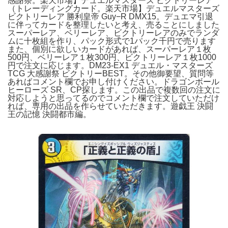
感謝祭。楽天市場】デュエルマスターズ ビクトリーレア
（トレーディングカード。楽天市場】デュエルマスターズ
ビクトリーレア 勝利皇帝 Guy−R DMX15。デュエマ引退
に伴ってカードを整理したいと考え、売ることにしました
スーパーレア、ベリーレア、ビクトリーレアのみでランダ
ムに十枚組を作り、パック形式で1パック千円で売ります
また、個別に欲しいカードがあれば、スーパーレア１枚
500円、ベリーレア１枚300円、ビクトリーレア１枚1000
円で注文に応じます。DM23-EX1 デュエル・マスターズ
TCG 大感謝祭 ビクトリーBEST。その他御要望、質問等
あればコメント欄でお申し付けください。ドラゴンボール
ヒーローズ SR、CP探します。この出品で複数回の注文に
対応しようと思ってるのでコメント欄で注文していただけ
れば、専用の出品を作らせていただきます。遊戯王 決闘
王の記憶 決闘都市編。