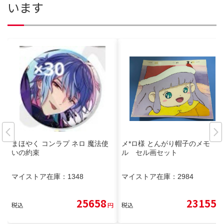
います
まほやく コンラプ ネロ 魔法使
メ*ロ様 とんがり帽子のメモ
いの約束
ル セル画セット
マイストア在庫：
1348
マイストア在庫：
2984
25658
23155
税込
円
税込
円