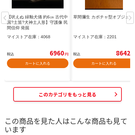
【吠えぬ 緑釉犬俑 約6㎝ 古代中
草間彌生 カボチャ型オブジェ
国?土笛?犬神土人形】守護像 民
間信仰 発掘
マイストア在庫：
4068
マイストア在庫：
2201
6960
8642
税込
円
税込
円
カートに入れる
カートに入れる
このカテゴリをもっと見る
この商品を見た人はこんな商品も見て
います