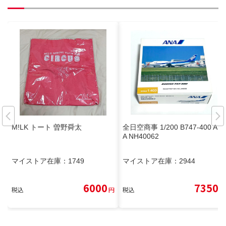
M!LK トート 曽野舜太
全日空商事 1/200 B747-400 AN
A NH40062
マイストア在庫：
1749
マイストア在庫：
2944
6000
7350
税込
円
税込
円