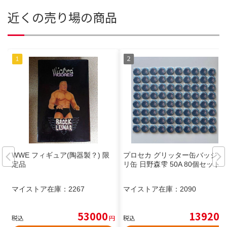
近くの売り場の商品
WWE フィギュア(陶器製？) 限
プロセカ グリッター缶バッジ グ
定品
リ缶 日野森雫 50A 80個セット
マイストア在庫：
2267
マイストア在庫：
2090
53000
13920
税込
円
税込
円