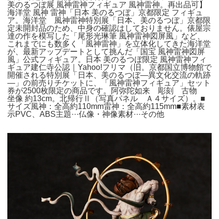
美のるつぼ展 風神雷神フィギュア 風神雷神。再出品可】
海洋堂 風神 雷神「日本 美のるつぼ」京都限定 フィギュ
ア。海洋堂 風神雷神特別展「日本、美のるつぼ」京都限
定未開封品のため、中身の確認はしておりません。俵屋宗
達の作を模写した「尾形光琳筆 風神雷神図屏風」など、
これまでにも数多く「風神雷神」を立体化してきた海洋堂
が、最新アップデートとして挑んだ「国宝 風神雷神図屏
風」公式フィギュア。日本 美のるつぼ限定 風神雷神フィ
ギュア建仁寺公認｜Yahoo!フリマ（旧。京都国立博物館で
開催される特別展「日本、美のるつぼ―異文化交流の軌跡
―」の前売りチケットに、「風神雷神フィギュア」セット
券が2500枚限定の商品です。阿弥陀如来 彫刻 古物
坐像 約13cm。北帰行Ⅱ（写真パネル Ａ４サイズ）。■
サイズ風神：全高約110mm雷神：全高約115mm■素材表
示PVC、ABS主題···仏像・神像素材···その他