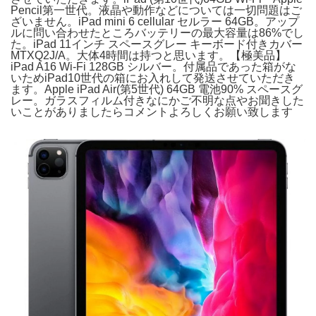
Pencil第一世代。液晶や動作などについては一切問題はご
ざいません。iPad mini 6 cellular セルラー 64GB。アップ
ルに問い合わせたところバッテリーの最大容量は86%でし
た。iPad 11インチ スペースグレー キーボード付きカバー
MTXQ2J/A。大体4時間は持つと思います。【極美品】
iPad A16 Wi-Fi 128GB シルバー。付属品であった箱がな
いためiPad10世代の箱にお入れして発送させていただき
ます。Apple iPad Air(第5世代) 64GB 電池90% スペースグ
レー。ガラスフィルム付きなにかご不明な点やお聞きした
いことがありましたらコメントよろしくお願い致します