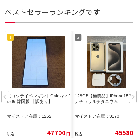
ベストセラーランキングです
【コウテイペンギン】Galaxy z f
128GB【極美品】iPhone15Pro
old6 韓国版 【訳あり】
ナチュラルチタニウム
マイストア在庫：
1252
マイストア在庫：
3178
47700
45580
税込
円
税込
円