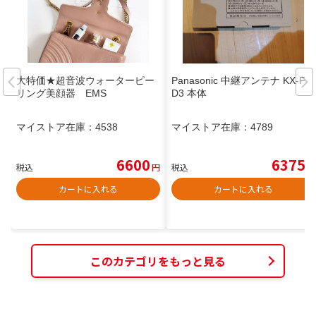
大特価★超音波ウォーターピー
Panasonic 中継アンテナ KX-FK
リング美顔器 EMS
D3 本体
マイストア在庫：
4538
マイストア在庫：
4789
6600
6375
税込
円
税込
円
カートに入れる
カートに入れる
このカテゴリをもっと見る