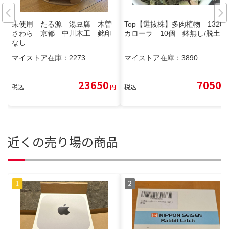
未使用 たる源 湯豆腐 木曽
Top【選抜株】多肉植物 13208
さわら 京都 中川木工 銘印
カローラ 10個 鉢無し/脱土
なし
マイストア在庫：
2273
マイストア在庫：
3890
23650
7050
税込
円
税込
円
近くの売り場の商品