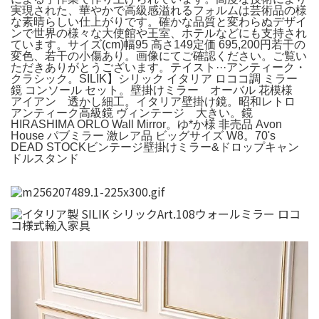
実現された、華やかで高級感溢れるフォルムは芸術品の様
な素晴らしい仕上がりです。確かな品質と変わらぬデザイ
ンで世界の様々な大使館や王室、ホテルなどにも支持され
ています。サイズ(cm)幅95 高さ149定価 695,200円若干の
変色、若干の小傷あり。画像にてご確認ください。ご覧い
ただきありがとうございます。テイスト···アンティーク・
クラシック。SILIK】シリック イタリア ロココ調 ミラー
鏡 コンソール セット。壁掛けミラー オーバル 花模様
アイアン 透かし細工。イタリア壁掛け鏡。昭和レトロ
アンティーク高級鏡 ヴィンテージ 大きい。鏡
HIRASHIMA ORLO Wall Mirror。ゆ*か様 非売品 Avon
House パブミラー 激レア品 ビッグサイズ W8。70's
DEAD STOCKビンテージ壁掛けミラー&ドロップキャン
ドルスタンド