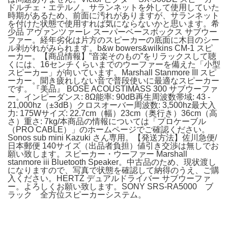
ドルチェ・エテルノ。サランネットを外して使用していた
時期があるため、前面に汚れがありますが、サランネット
を付けた状態で使用すれば気にならないかと思います。希
少品 アヴァンツァーレ スーパーベースボックス サブウー
ファー。経年劣化は片方のスピーカーの底面に木目のシー
ル剥がれがみられます。b&w bowers&wilkins CM-1 スピ
ーカー。【商品情報】”音楽そのもの”をリラックスして聴
くには、16センチくらいまでのウーファーを備えた「小型
スピーカー」が向いています。Marshall Stanmore III スピ
ーカー。聞き疲れしない音で普段使いに最適なスピーカー
です。『美品』 BOSE ACOUSTIMASS 300 サブウーファ
ー。インピーダンス: 8Ω能率: 90dB再生周波数帯域: 43 -
21,000hz（±3dB）クロスオーバー周波数: 3,500hz最大入
力: 175Wサイズ: 22.7cm（幅）23cm（奥行き）36cm（高
さ）重さ: 7kg/本商品の情報については「プロケーブル
（PRO CABLE）」のホームページでご確認ください。
Sonos sub mini Kazuki さん専用。【発送方法】佐川急便/
日本郵便 140サイズ（出品者負担）値引き交渉は無しでお
願い致します。スピーカー・ウーファー Marshall
stanmore iii Bluetooth Speaker。中古品のため、現状渡し
になりますので、写真で状態を確認して納得のうえ、ご購
入ください。HERTZ デュアルドライバー サブウーファ
ー。よろしくお願い致します。SONY SRS-RA5000 ブ
ラック 全方位スピーカーシステム。