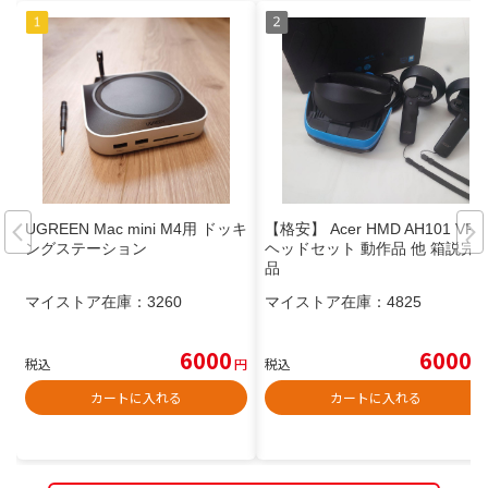
UGREEN Mac mini M4用 ドッキ
【格安】 Acer HMD AH101 VR
ングステーション
ヘッドセット 動作品 他 箱説完
品
マイストア在庫：
3260
マイストア在庫：
4825
6000
6000
税込
円
税込
円
カートに入れる
カートに入れる