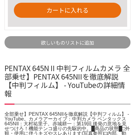
カートに入れる
欲しいものリストに追加
PENTAX 645N II 中判フィルムカメラ 全
部乗せ】PENTAX 645NIIを徹底解説
【中判フィルム】 - YouTubeの詳細情
報
全部乗せ】PENTAX 645NIIを徹底解説【中判フィルム】 -
YouTube。カメラアーカイブ：中判カメラ ペンタックス
645NII：大村祐里子。赤城耕一：第19回 後発の意地を見
せつけろ！機能テンコ盛りの先駆的中。█商品の状態█□外
観・使用に伴うキズやスレあります(写真参照)□内部、動