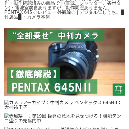
作・動作確認済みの商品です(電源、シャッター、各ボタ
ン)・電池室腐食ありますが、動作問題ありません。
PENTAX 645 ◇レビュー 外観編◇ | デジタル試しうち。█
付属品█ ・カメラ本体