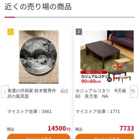
近くの売り場の商品
東濃の洋画家 鈴木繁男作 山と
カジュアルコタツ R天板 90×
村の風景皿
60 長方形 NA
マイストア在庫：
3461
マイストア在庫：
1771
14500
7733
税込
円
税込
円
カートに入れる
カートに入れる