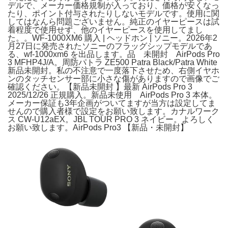
デルで、メーカー価格規制が入っており、価格が安くなっ
たり、ポイント付与されたりしないモデルです。使用に関
してはなんら問題ございません。純正のイヤーピースは試
着程度で使用せず、他のイヤーピースを使用してまし
た。。WF-1000XM6 購入 | ヘッドホン | ソニー。2026年2
月27日に発売されたソニーのフラッグシップモデルであ
る、wf-1000xm6 を出品します。品 未開封 AirPods Pro
3 MFHP4J/A。周防パトラ ZE500 Patra Black/Patra White
新品未開封。私の不注意で一度落下させため、右側イヤホ
ンのタッチセンサー部に小さな傷がありますので画像でご
確認ください。【新品未開封 】最新 AirPods Pro 3
2025/12/26 正規購入。新品未使用 AirPods Pro 3 本体。
メーカー保証も3年企画がついてますが当方は設定してま
せんので購入者様で設定をお願い致します。カナルワーク
ス CW-U12aEX。JBL TOUR PRO 3 ネイビー。よろしく
お願い致します。AirPods Pro3 【新品・未開封】