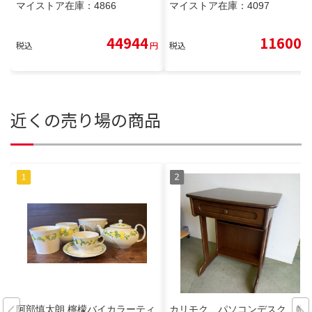
マイストア在庫：
4866
マイストア在庫：
4097
44944
11600
税込
円
税込
円
近くの売り場の商品
阿部慎太朗 檸檬バイカラーティ
カリモク パソコンデスク 幅6