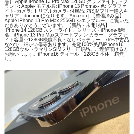
品】 Apple iPhone 13 Pro Max 128GB グラファイト。- ブ
ランド: Apple- モデル名: iPhone 13 Promax- 色: グラファ
イト- カメラ: トリプルカメラ- 付属品: 箱SIMフリー購入キ
ャリア docomoになります。Amazon | 【整備済み品】
Apple iPhone 13 Pro Max 256GB シエラブルー。ご覧いた
だきありがとうございます。【新品・未開封品】
iPhone 14 128GB スターライト。シリーズ···iPhone機種
名···iPhone 13 Pro Maxスマートフォン カラー···グラファ
イト容量···128GB機能不良···なしバッテリー 76%中古品
なので、細かい傷等あります。充電100%美品iPhone16
128GBウルトラマリンSIMフリー正規品。ご理解頂ける方
お願いします。iPhone16 ティール 128GB 本体 箱無
し。