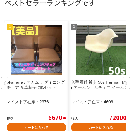
ベストセラーランキングです
okamura / オカムラ ダイニング
入手困難 希少 50s Herman Mille
チェア 食卓椅子 2脚セット
r アームシェルチェア イームズ
マイストア在庫：
2376
マイストア在庫：
4609
6670
72000
税込
円
税込
円
カートに入れる
カートに入れる