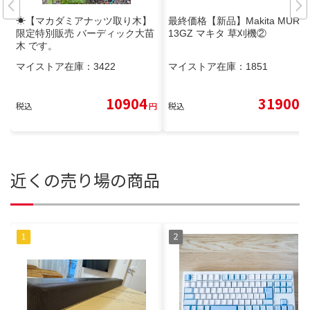
☀【マカダミアナッツ取り木】
最終価格【新品】Makita MUR0
限定特別販売 バーディック大苗
13GZ マキタ 草刈機②
木 です。
マイストア在庫：
3422
マイストア在庫：
1851
10904
31900
税込
円
税込
円
近くの売り場の商品