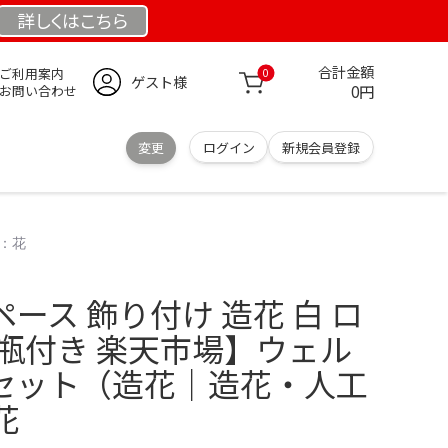
詳しくは
こちら
合計金額
ご利用案内
0
ゲスト様
0円
お問い合わせ
変更
ログイン
新規会員登録
：花
ース 飾り付け 造花 白 ロ
花瓶付き 楽天市場】ウェル
セット（造花｜造花・人工
花