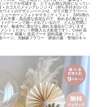
インテリアが完成する、とてもお得な内容になってい
 カゴ入りメインアレンジ ×1 （持ち手付きのバス
ホワイトのデザインベース×2、ガラス製フラワーベ
oto：ニューボーンフォトやマタニティフォト、SNS用の
】• お手入れ不要：高品質な造花なので、枯れる心配がなく
イト×グリーンで統一されているので、どんな空間に
しますが、輸送中に形が少し崩れる場合がございます。
ントください！即購入も大歓迎です✨。Creer 花
グブーケ 前撮り 造花ブーケ 節約花嫁 ブートニア。
相談ページ。光触媒フラワー「静寂の森・聖域のキャ