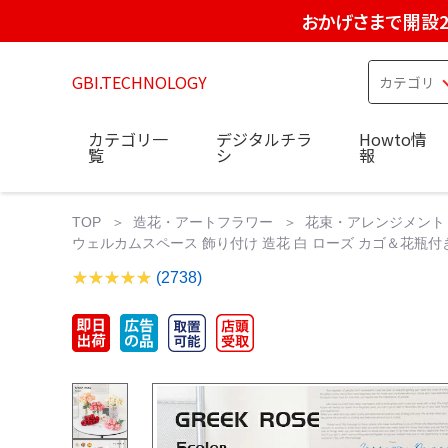
おかげさまで開設2
GBI.TECHNOLOGY
カテゴリ一
デジタルチラ
Howto情
覧
シ
報
TOP
造花・アートフラワー
花束・アレンジメント
ウェルカムスペース 飾り付け 造花 白 ローズ カゴ＆花
(2738)