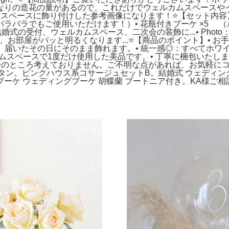
なりの造花の量があるので、これだけでウェルカムスペースや
ペースに飾り付けした参考画像になります！⭐️【セット内容】•
ラバラでもご使用いただけます！）• 花瓶付きブーケ ×5 （
ng：結婚式の受付、ウェルカムスペース、二次会の装飾に...• Ph
飾るだけで、お部屋がパッと明るくなります...⭐️【商品のポイント
で、届いたその日にそのまま飾れます。• 統一感◎：すべてホワ
ルカムスペースで1度だけ使用した美品です。• 丁寧に梱包いた
のところ考えておりません。ご不明な点があれば、お気軽にコメ
 ラタン。ピンクハウス系コサージュセットB。結婚式 ウェディン
ーケ ウェディングブーケ 胡蝶蘭 ブートニア付き。KA様ご