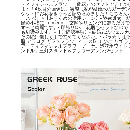
ティフィシャルフラワー（造花）のセットです！か
ます！4枚目の画像は、実際に私が結婚式のガーデンス
ケットにお花をぎゅっと詰め込みました！もちろんバ
ース ×3）⭐️【おすすめの活用シーン】• Weddi
撮影小物に...• Interior：玄関やリビングに
ずっと綺麗です。• 即飾りOK：花瓶もセットなの
も馴染みます。⭐️【ご確認事項】• 結婚式のウェ
その際は優しく手で整えてください。• バラ売りは今
瓶 アラログ ガラスフラワーベースB （ かご カゴ
アーティフィシャルフラワーブーケ。造花ホワイトブ
ンドル」三灯スタンド＆フラワーアレンジセット