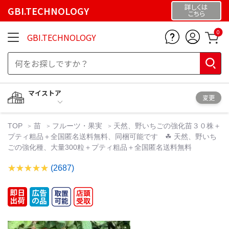
詳しくは
GBI.TECHNOLOGY
こちら
0
GBI.TECHNOLOGY
マイストア
変更
TOP
苗
フルーツ・果実
天然、野いちごの強化苗３０株＋
プティ粗品＋全国匿名送料無料、同梱可能です ☘ 天然、野いち
ごの強化種、大量300粒＋プティ粗品＋全国匿名送料無料
(2687)