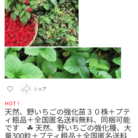
シェア
HOT !
天然、野いちごの強化苗３０株＋プテ
ィ粗品＋全国匿名送料無料、同梱可能
です ☘ 天然、野いちごの強化種、大
量300粒＋プティ粗品＋全国匿名送料