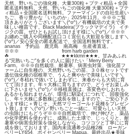
天然、野いちごの強化種、大量300粒＋プティ粗品＋全国
匿名送料無料。天然、野いちごの強化種 大量300粒＋プテ
ィ粗品＋全国匿名送料無料。ファーマインドの自社生産い
ちご、香り豊かな「いちのか」2025年11月。※※※ご覧
頂きありがとうございます＼(^o^)／有機栽培の丈夫で美
味しい種苗です。Black Madeira(ブラックマデイラ) イチ
ジクの苗。ぜひともお試し頂けます様に＼(^o^)／※※※
お纏めご購入や同梱配送口コミ宣伝も大歓迎を致します＼
(^o^)／安心安全の匿名配送で、全国送料無料です。
ananas 予約品 鹿児島 南高梅 生産者直送。
※※※ from harb garden
☘ ★★★kkmn★★★。甘みあふれ
る“完熟いちご”を多くの人に届けたい「Merry Berry
Farm。※※※自然栽培、耐暑寒、病害虫対策、強化苗フ
ァームに自生種の、天然野いちごの苗、３０株セットです
遺伝強化種の宿根草で、うんと爽やかで美味しいです＼
(^o^)／冬枯れで抜いてしまわずに、来春からも大切に育
てて頂けます。年々大株に育ちますので、どうぞお楽しみ
に下さいませ＼(^o^)／※移植直後は、茶変色やしおれも
あるかも知れませんが、環境に馴染むにつれて、回復強化
し、年々大株に多数株に成長を致しますので、ご安心下さ
います様に＋青じそ、天然マリーゴールド花種をプレゼン
ト致します ＼(^o^)／野いちごと一緒に、可愛らしい天然
の虫除けにもどうぞ※※※自然栽培で、伸び伸びと、薬品
や化学肥料を使わずに、成熟した土壌で、じっくりと、耐
暑寒や病害虫対策を強化しながら、コツコツと丁寧にに育
成を致しております。国内未流通希少品種2株 ローガン
ベリーLY654、ボイセンベリー Mapua。最終出品★美味