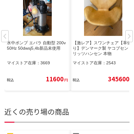
水中ポンプ エバラ 自動型 200v
【激レア】スワンチェア【革張
50Hz 50dwsj5,4b新品未使用
り】デンマーク製 ヤコブセン フ
リッツハンセン 本物
マイストア在庫：
3669
マイストア在庫：
2543
11600
345600
税込
円
税込
円
近くの売り場の商品