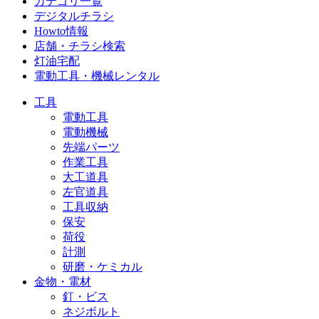
カテゴリ一覧
デジタルチラシ
Howto情報
店舗・チラシ検索
灯油宅配
電動工具・機械レンタル
工具
電動工具
電動機械
先端パーツ
作業工具
大工道具
左官道具
工具収納
保安
荷役
計測
研磨・ケミカル
金物・電材
釘・ビス
ネジボルト