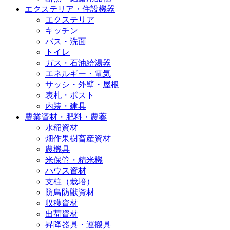
エクステリア・住設機器
エクステリア
キッチン
バス・洗面
トイレ
ガス・石油給湯器
エネルギー・電気
サッシ・外壁・屋根
表札・ポスト
内装・建具
農業資材・肥料・農薬
水稲資材
畑作果樹畜産資材
農機具
米保管・精米機
ハウス資材
支柱（栽培）
防鳥防獣資材
収穫資材
出荷資材
昇降器具・運搬具