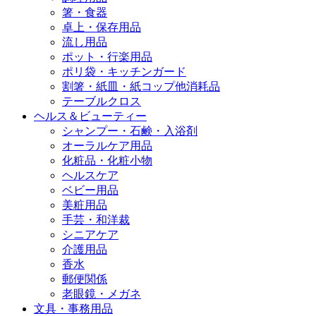
箸・食器
卓上・保存用品
流し用品
ポット・行楽用品
ポリ袋・キッチンガード
割箸・紙皿・紙コップ他消耗品
テーブルクロス
ヘルス＆ビューティー
シャンプー・石鹸・入浴剤
オーラルケア用品
化粧品・化粧小物
ヘルスケア
ベビー用品
美粧用品
手芸・和洋裁
シニアケア
介護用品
香水
郵便関係
老眼鏡・メガネ
文具・事務用品