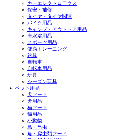
カーエレクトロ二クス
保安・補修
タイヤ・タイヤ関連
バイク用品
キャンプ・アウトドア用品
海水浴用品
スポーツ用品
健康トレーニング
釣具
自転車
自転車用品
玩具
シーズン玩具
ペット用品
犬フード
犬用品
猫フード
猫用品
小動物
鳥・昆虫
魚・爬虫類フード