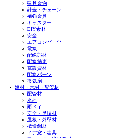
建具金物
針金・チェーン
補強金具
キャスター
DIY素材
安全
エアコンパーツ
電線
配線部材
配線結束
電設資材
配線パーツ
換気扇
建材・木材・配管材
配管材
水栓
雨ドイ
安全・足場材
屋根・外壁材
構造鋼材
ドア窓・建具