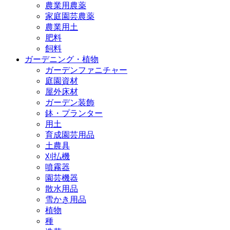
農業用農薬
家庭園芸農薬
農業用土
肥料
飼料
ガーデニング・植物
ガーデンファニチャー
庭園資材
屋外床材
ガーデン装飾
鉢・プランター
用土
育成園芸用品
土農具
刈払機
噴霧器
園芸機器
散水用品
雪かき用品
植物
種