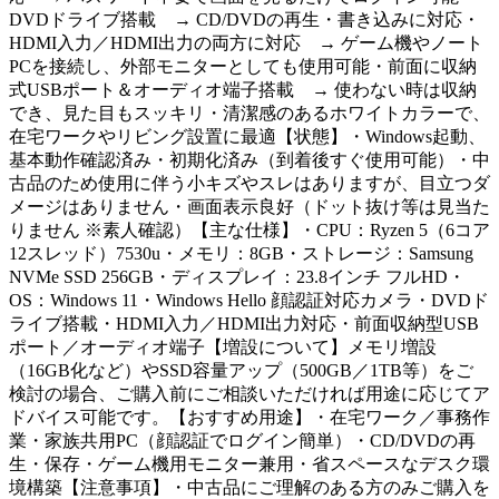
DVDドライブ搭載 → CD/DVDの再生・書き込みに対応・
HDMI入力／HDMI出力の両方に対応 → ゲーム機やノート
PCを接続し、外部モニターとしても使用可能・前面に収納
式USBポート＆オーディオ端子搭載 → 使わない時は収納
でき、見た目もスッキリ・清潔感のあるホワイトカラーで、
在宅ワークやリビング設置に最適【状態】・Windows起動、
基本動作確認済み・初期化済み（到着後すぐ使用可能）・中
古品のため使用に伴う小キズやスレはありますが、目立つダ
メージはありません・画面表示良好（ドット抜け等は見当た
りません ※素人確認）【主な仕様】・CPU：Ryzen 5（6コア
12スレッド）7530u・メモリ：8GB・ストレージ：Samsung
NVMe SSD 256GB・ディスプレイ：23.8インチ フルHD・
OS：Windows 11・Windows Hello 顔認証対応カメラ・DVDド
ライブ搭載・HDMI入力／HDMI出力対応・前面収納型USB
ポート／オーディオ端子【増設について】メモリ増設
（16GB化など）やSSD容量アップ（500GB／1TB等）をご
検討の場合、ご購入前にご相談いただければ用途に応じてア
ドバイス可能です。【おすすめ用途】・在宅ワーク／事務作
業・家族共用PC（顔認証でログイン簡単）・CD/DVDの再
生・保存・ゲーム機用モニター兼用・省スペースなデスク環
境構築【注意事項】・中古品にご理解のある方のみご購入を