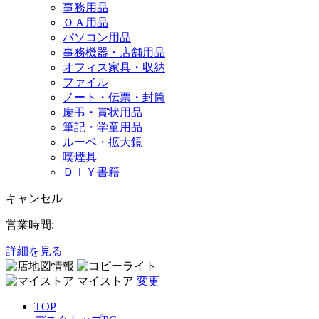
事務用品
ＯＡ用品
パソコン用品
事務機器・店舗用品
オフィス家具・収納
ファイル
ノート・伝票・封筒
慶弔・賞状用品
筆記・学童用品
ルーペ・拡大鏡
喫煙具
ＤＩＹ書籍
キャンセル
営業時間:
詳細を見る
マイストア
変更
TOP