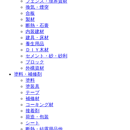
フェンス・境界資材
換気・煙突
合板
製材
断熱・石膏
内装建材
建具・床材
養生用品
ＤＩＹ木材
セメント・砂・砂利
ブロック
外構資材
塗料・補修剤
塗料
塗装具
テープ
補修材
コーキング材
接着剤
荷造・包装
シート
断熱・結露用品他