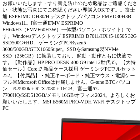
お願いいたします・すり替え防止のため返品はご遠慮くださ
い・状態は写真にてご確認ください即購入OKです。。富士
通 ESPRIMO DH30/H デスクトップパソコン FMVD30H3B
Windows11。[富士通]FMV ESPRIMO
FH60/H3（FMVF60H3W）一体型パソコン（ホワイト）で
す。Windowsデスクトップ ESPRIMO D7011/HX i5-10505 32G
SSD500G+HD。ゲーミングPC/Ryzen5
3600/500GB/GTX1660Super。SSDをSamsung製NVMe
SSD（256GB）に換装しており、起動・動作ともに快適で
す。【動作品】HP PRO DESK 400 G9 intel12世代 i5。【大特
価セール】Core i7 新品ケース採用 ゲーミングPCフルセット
252。【付属品】・純正キーボード・純正マウス・電源ケー
ブル※Microsoft Officeは付属しません。G-tune BTOパソコ
ン i9-9900k＋RTX2080＋16GB。富士通/i7-
7700HQ/SSD512GB/メモリ16GB/オフィス2024。よろしくお
願いいたします。MSI B560M PRO-VDH Wi-Fi デスクトップ
PC