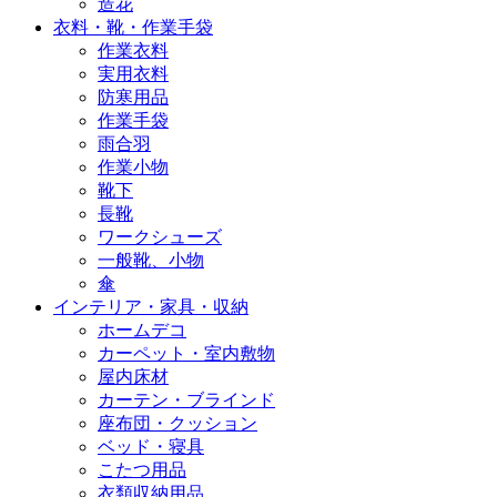
造花
衣料・靴・作業手袋
作業衣料
実用衣料
防寒用品
作業手袋
雨合羽
作業小物
靴下
長靴
ワークシューズ
一般靴、小物
傘
インテリア・家具・収納
ホームデコ
カーペット・室内敷物
屋内床材
カーテン・ブラインド
座布団・クッション
ベッド・寝具
こたつ用品
衣類収納用品