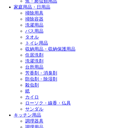
魚・爬虫類用品
家庭用品・日用品
掃除用具
掃除容器
洗濯用品
バス用品
タオル
トイレ用品
収納用品・収納保護用品
住居洗剤
洗濯洗剤
台所用品
芳香剤・消臭剤
防虫剤・除湿剤
殺虫剤
紙
カイロ
ローソク・線香・仏具
サンダル
キッチン用品
調理器具
調理用品