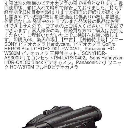
す箱は別の種類のビデオカメラの箱で梱包となります。数
回使用後、箱に入れて暗所で保管しておりました。持ち手
経年劣化(3枚目参照)閉まりますが画面の戸締りが緩く少
し開きやすい状態(4枚目参照)画面に傷あり(5枚目参照)動
作問題なし⚠️ 発送中のトラブルまた発送後の返品はお受
けできませんので、ご了承の上ご購入ください。中古品で
ございます。素人保管の為、神経質な方のご購入はお控え
ください。ご理解いただいた上でご検討をお願い致しま
す。即購入ok。楽天市場】【中古】【外観特上級】ソニー
SONY ビデオカメラ Handycam。ビデオカメラ GoPro
HERO9 Black CHDHX-901-FW 0451。Panasonic HC-
W580M ビデオカメラ 三脚付セット。SONYHDR-
AS300RリモコンセットRM-LVR3 0402。Sony Handycam
HDR-CX180 Black ビデオカメラ。Panasonic パナソニッ
ク HC-W570M フルHDビデオカメラ