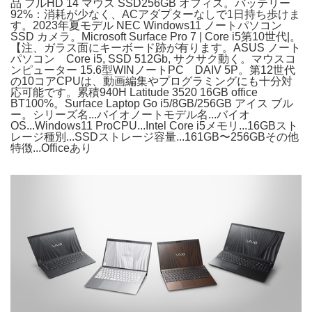
品 フルHD 14 マウス SSD256GB オフィス。バッテリー
92%：消耗が少なく、ACアダプターなしで1日持ち歩けま
す。2023年夏モデル NEC Windows11 ノートパソコン
SSD カメラ。Microsoft Surface Pro 7 | Core i5第10世代|。
【注、ガラス面にキーボード跡が有ります。ASUS ノート
パソコン Core i5, SSD 512Gb, サクサク動く。マウスコ
ンピューター 15.6型WINノートPC DAIV 5P。第12世代
の10コアCPUは、動画編集やプログラミングにも十分対
応可能です。累積940H Latitude 3520 16GB office
BT100%。Surface Laptop Go i5/8GB/256GB アイス ブル
ー。シリーズ名...バイオノートモデル名...バイオ
OS...Windows11 ProCPU...Intel Core i5メモリ...16GBスト
レージ種別...SSDストレージ容量...161GB〜256GBその他
特徴...Officeあり