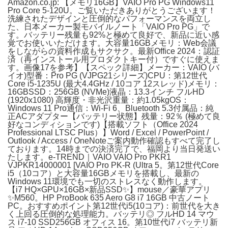
Amazon.co.jp: 【メモリ16GB】VAIO Pro PG Windows11
Pro Core 5-120U。ご覧いただきありがとうございます！
洗練されたデザインと圧倒的なパフォーマンスを両立し
た、日本メーカー製モバイルノート「VAIO Pro PG」で
す。バッテリー残量も92%と極めて良好で、新品に近い感
覚でお使いいただけます。大容量16GBメモリ：Web会議
をしながらの資料作成もサクサク。最新Office 2024：認証
済（再インストール用プロダクトキー付）ですぐに使えま
す。画像17を参考】【スペック詳細】メーカー：VAIO (バ
イオ)型番：Pro PG (VJPG21シリーズ)CPU：第12世代
Core i5-1235U (最大4.4GHz / 10コア 12スレッド)メモリ：
16GBSSD：256GB (NVMe)液晶：13.3インチ フルHD
(1920x1080) 高輝度・非光沢重量：約1.05kgOS：
Windows 11 Pro通信：Wi-Fi 6、Bluetooth 5.3付属品：純
正ACアダプター【バッテリー状態】残量：92％ (極めて良
好なコンディションです)【搭載ソフト（Office 2024
Professional LTSC Plus）】Word / Excel / PowerPoint /
Outlook / Access / OneNoteご案内動作確認もすべて完了し
ております。14時までの決済完了で、福岡より当日発送い
たします。e-TREND｜VAIO VAIO Pro PKR1
VJPKR14000001 [VAIO Pro PK-R (Ultra 5。第12世代Core
i5（10コア）と大容量16GBメモリを搭載し、最新の
Windows 11環境でも一切のストレスなく動作します。
【i7 HQ×GPU×16GB×新品SSD✨】mouse／豪華アプリ
✨M560。HP ProBook 635 Aero G8 i7 16GB 中古ノート
PC。おすすめポイント第12世代i5(10コア)：前世代を大き
く上回る圧倒的な処理能力。バッテリ◎ フルHD 14 マウ
ス i7-10 SSD256GB オフィス 16。第10世代i7 バッテリ新