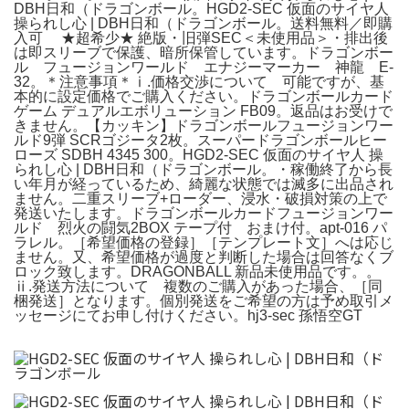
DBH日和（ドラゴンボール。HGD2-SEC 仮面のサイヤ人
操られし心 | DBH日和（ドラゴンボール。送料無料／即購
入可 ★超希少★ 絶版・旧弾SEC＜未使用品＞・排出後
は即スリーブで保護、暗所保管しています。ドラゴンボー
ル フュージョンワールド エナジーマーカー 神龍 E-
32。＊注意事項＊ⅰ.価格交渉について 可能ですが、基
本的に設定価格でご購入ください。ドラゴンボールカード
ゲーム デュアルエボリューション FB09。返品はお受けで
きません。【カッキン】ドラゴンボールフュージョンワー
ルド9弾 SCRゴジータ2枚。スーパードラゴンボールヒー
ローズ SDBH 4345 300。HGD2-SEC 仮面のサイヤ人 操
られし心 | DBH日和（ドラゴンボール。・稼働終了から長
い年月が経っているため、綺麗な状態では滅多に出品され
ません。二重スリーブ+ローダー、浸水・破損対策の上で
発送いたします。ドラゴンボールカードフュージョンワー
ルド 烈火の闘気2BOX テープ付 おまけ付。apt-016 パ
ラレル。［希望価格の登録］［テンプレート文］へは応じ
ません。又、希望価格が過度と判断した場合は回答なくブ
ロック致します。DRAGONBALL 新品未使用品です。。
ⅱ.発送方法について 複数のご購入があった場合、［同
梱発送］となります。個別発送をご希望の方は予め取引メ
ッセージにてお申し付けください。hj3-sec 孫悟空GT