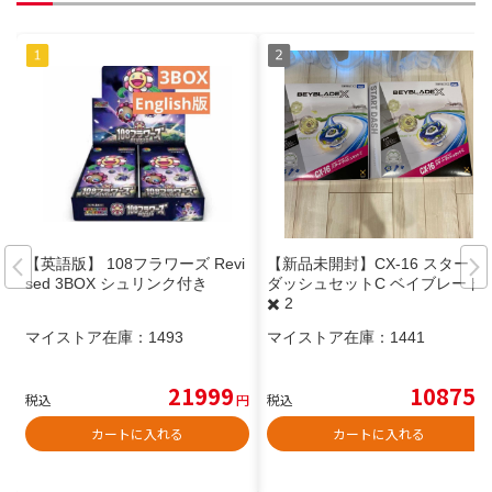
【英語版】 108フラワーズ Revi
【新品未開封】CX-16 スタート
sed 3BOX シュリンク付き
ダッシュセットC ベイブレード
✖️ 2
マイストア在庫：
1493
マイストア在庫：
1441
21999
10875
税込
円
税込
円
カートに入れる
カートに入れる