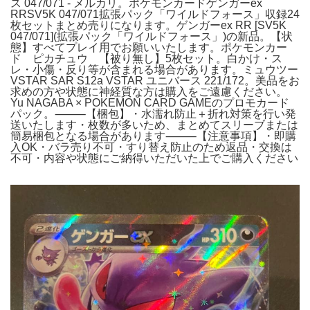
ス 047/071 - メルカリ。ポケモンカードゲンガーex
RRSV5K 047/071拡張パック「ワイルドフォース」収録24
枚セットまとめ売りになります。ゲンガーex RR [SV5K
047/071](拡張パック「ワイルドフォース」)の新品。【状
態】すべてプレイ用でお願いいたします。ポケモンカー
ド ピカチュウ 【被り無し】5枚セット。白かけ・ス
レ・小傷・反り等が含まれる場合があります。ミュウツー
VSTAR SAR S12a VSTAR ユニバース 221/172。美品をお
求めの方や状態に神経質な方は購入をご遠慮ください。
Yu NAGABA × POKEMON CARD GAMEのプロモカード
パック。⸻【梱包】・水濡れ防止＋折れ対策を行い発
送いたします・枚数が多いため、まとめてスリーブまたは
簡易梱包となる場合があります⸻【注意事項】・即購
入OK・バラ売り不可・すり替え防止のため返品・交換は
不可・内容や状態にご納得いただいた上でご購入ください