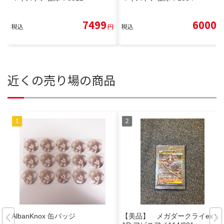
7499
6000
税込
円
税込
円
近くの売り場の商品
AlbanKnox 缶バッジ
【美品】 メガダークライex S