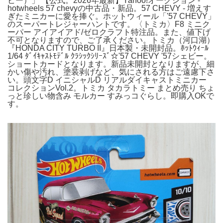
ビー）」 【公式。2026年最新】Yahoo!オークション -
hotwheels 57 chevyの中古品・新品。57 CHEVY - 増えす
ぎたミニカーに愛を捧ぐ。ホットウィール「'57 CHEVY」
のスーパートレジャーハントです。〈トミカ〉F8 ミニク
ーパー アイアイアド/ゼロクラフト特注品。また、値下げ
不可となりますので、ご了承ください。トミカ（河口湖）
『HONDA CITY TURBO II』日本製・未開封品。ﾎｯﾄｳｨｰﾙ
1/64 ﾀﾞｲｷｬｽﾄﾓﾃﾞﾙ ｸﾗｼｯｸｼﾘｰｽﾞ☆'57 CHEVY '57シェビー。
ショートカードとなります。新品未開封となりますが、細
かい傷や汚れ、塗装剥げなど、気にされる方はご遠慮下さ
い。頭文字D イニシャルD リアルダイキャストミニカー
コレクションVol.2。トミカ タカラトミー まとめ売り ちょ
っと珍しい物含み モルカー すみっコぐらし。即購入OKで
す。