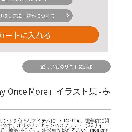
け取り方法・送料について
カートに入れる
欲しいものリストに追加
Once More」イラスト集 - ☕️
ープリントを色々なアイテムに。s-l400.jpg。数年前に開
大きいです。オリジナルキャンバスプリント（S3サイ
、新品同様です。油彩画 忸怩たる思い。momorin