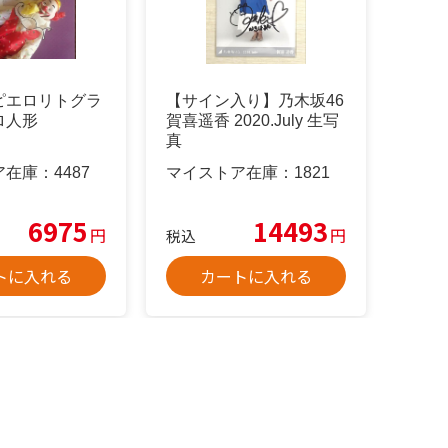
ピエロリトグラ
【サイン入り】乃木坂46
ロ人形
賀喜遥香 2020.July 生写
真
ア在庫：
4487
マイストア在庫：
1821
6975
14493
円
円
税込
トに入れる
カートに入れる