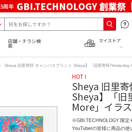
GBI.TECHNOLOGY 創業祭
5周年
マイストア
店舗・チラシ検
索
Sheya 旧里寄怀 キャンバスプリント Sheya】「旧里寄怀/Yesterday 
HOT !
Sheya 旧
Sheya】「旧里寄
More」イラス
※GBI.TECHNOLOGY 限
YouTuberの皆様に商品