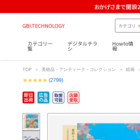
おかげさまで開設2
GBI.TECHNOLOGY
カテゴリ一
デジタルチラ
Howto情
覧
シ
報
TOP
美術品・アンティーク・コレクション
絵画
(2799)