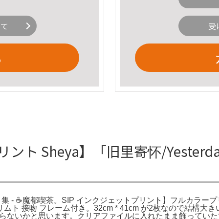
いて
受
る
ト Sheya】「旧里寄怀/Yesterday 
e」イラスト集 - ☕️魔都喫茶。SIP インクジェットプリント】フルカラ
 接吻 フレーム付き。32cm * 41cm が2枚なので結構
入らないかと思います。クリアファイルに入れたまま飾っていたで