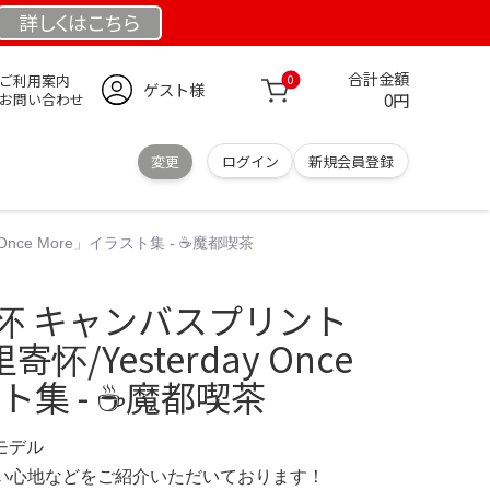
詳しくは
こちら
合計金額
ご利用案内
0
ゲスト様
0円
お問い合わせ
変更
ログイン
新規会員登録
Once More」イラスト集 - ☕️魔都喫茶
里寄怀 キャンバスプリント
怀/Yesterday Once
ト集 - ☕️魔都喫茶
定モデル
の使い心地などをご紹介いただいております！