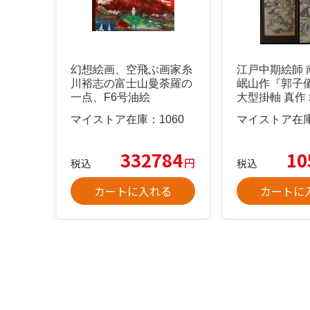
幻想絵画、空飛ぶ画家糸
江戸中期絵師 
川裕志の富士山曼荼羅の
岷山作『郭子
一点、F6号油絵
大型掛軸 真作 
画
マイストア在庫：
1060
マイストア在
332784
10
円
税込
税込
カートに入れる
カートに