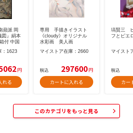
南蘋派 岡
専用 手描きイラスト
塙賢三 
儀図』絹本
《cloudy》オリジナル
フとピエ
箱付 中国
水彩画 美人画
庫：
1623
マイストア在庫：
2660
マイスト
5062
297600
円
円
税込
税込
入れる
カートに入れる
カー
このカテゴリをもっと見る