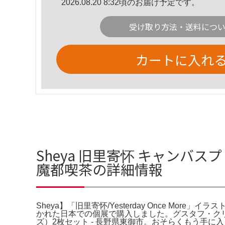
2026.08.20 8:32頃のお届け予定です。
受け取り方法・送料につ
カートに入れ
Sheya 旧里寄怀 キャンバスプリン
魔都喫茶の詳細情報
Sheya】「旧里寄怀/Yesterday Once Mor
かれた日本での個展で購入しました。グスタフ・クリムト
ズ）2枚セット - 長野県東御市。おそらくもう手に