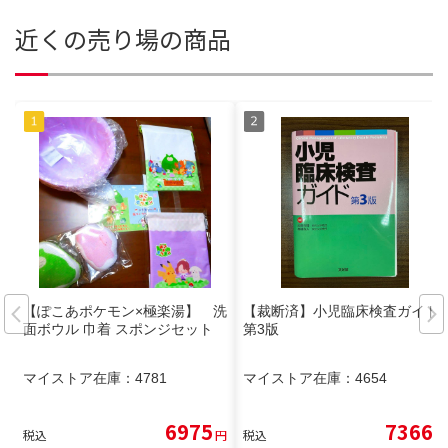
近くの売り場の商品
【ぽこあポケモン×極楽湯】 洗
【裁断済】小児臨床検査ガイド
面ボウル 巾着 スポンジセット
第3版
マイストア在庫：
4781
マイストア在庫：
4654
6975
7366
税込
円
税込
円