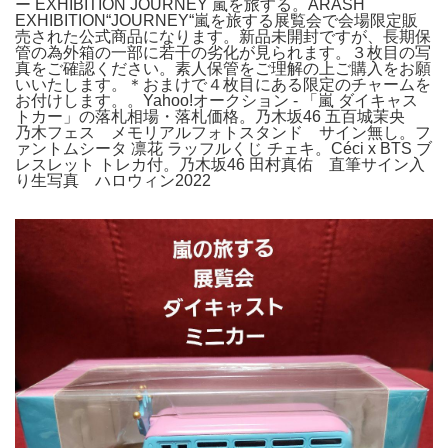
ー EXHIBITION JOURNEY 嵐を旅する。ARASH
EXHIBITION“JOURNEY“嵐を旅する展覧会で会場限定販
売された公式商品になります。新品未開封ですが、長期保
管の為外箱の一部に若干の劣化が見られます。３枚目の写
真をご確認ください。素人保管をご理解の上ご購入をお願
いいたします。＊おまけで４枚目にある限定のチャームを
お付けします。。Yahoo!オークション - 「嵐 ダイキャス
トカー」の落札相場・落札価格。乃木坂46 五百城茉央
乃木フェス メモリアルフォトスタンド サイン無し。フ
ァントムシータ 凛花 ラッフルくじ チェキ。Céci x BTS ブ
レスレット トレカ付。乃木坂46 田村真佑 直筆サイン入
り生写真 ハロウィン2022