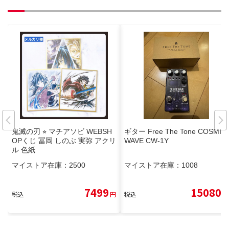
鬼滅の刃 ⭐︎ マチアソビ WEBSH
ギター Free The Tone COSMIC
OPくじ 冨岡 しのぶ 実弥 アクリ
WAVE CW-1Y
ル 色紙
マイストア在庫：
2500
マイストア在庫：
1008
7499
15080
税込
円
税込
円