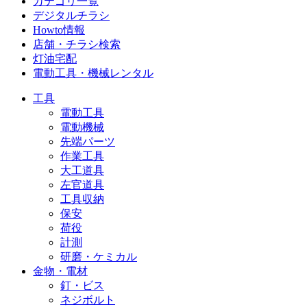
カテゴリ一覧
デジタルチラシ
Howto情報
店舗・チラシ検索
灯油宅配
電動工具・機械レンタル
工具
電動工具
電動機械
先端パーツ
作業工具
大工道具
左官道具
工具収納
保安
荷役
計測
研磨・ケミカル
金物・電材
釘・ビス
ネジボルト