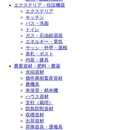
エクステリア・住設機器
エクステリア
キッチン
バス・洗面
トイレ
ガス・石油給湯器
エネルギー・電気
サッシ・外壁・屋根
表札・ポスト
内装・建具
農業資材・肥料・農薬
水稲資材
畑作果樹畜産資材
農機具
米保管・精米機
ハウス資材
支柱（栽培）
防鳥防獣資材
収穫資材
出荷資材
昇降器具・運搬具