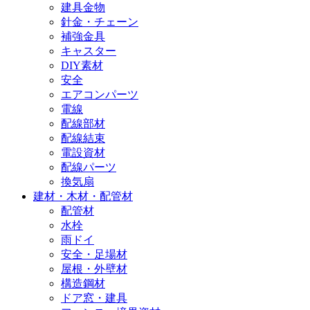
建具金物
針金・チェーン
補強金具
キャスター
DIY素材
安全
エアコンパーツ
電線
配線部材
配線結束
電設資材
配線パーツ
換気扇
建材・木材・配管材
配管材
水栓
雨ドイ
安全・足場材
屋根・外壁材
構造鋼材
ドア窓・建具