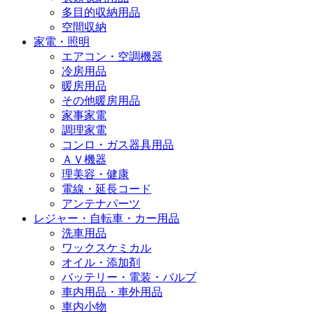
多目的収納用品
空間収納
家電・照明
エアコン・空調機器
冷房用品
暖房用品
その他暖房用品
家事家電
調理家電
コンロ・ガス器具用品
ＡＶ機器
理美容・健康
電線・延長コード
アンテナパーツ
レジャー・自転車・カー用品
洗車用品
ワックスケミカル
オイル・添加剤
バッテリー・電装・バルブ
車内用品・車外用品
車内小物