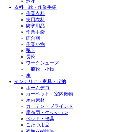
造花
衣料・靴・作業手袋
作業衣料
実用衣料
防寒用品
作業手袋
雨合羽
作業小物
靴下
長靴
ワークシューズ
一般靴、小物
傘
インテリア・家具・収納
ホームデコ
カーペット・室内敷物
屋内床材
カーテン・ブラインド
座布団・クッション
ベッド・寝具
こたつ用品
衣類収納用品