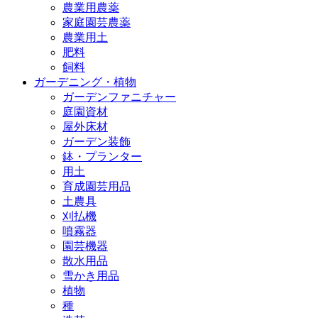
農業用農薬
家庭園芸農薬
農業用土
肥料
飼料
ガーデニング・植物
ガーデンファニチャー
庭園資材
屋外床材
ガーデン装飾
鉢・プランター
用土
育成園芸用品
土農具
刈払機
噴霧器
園芸機器
散水用品
雪かき用品
植物
種