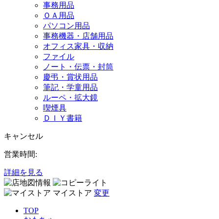
事務用品
ＯＡ用品
パソコン用品
事務機器・店舗用品
オフィス家具・収納
ファイル
ノート・伝票・封筒
慶弔・賞状用品
筆記・学童用品
ルーペ・拡大鏡
喫煙具
ＤＩＹ書籍
キャンセル
営業時間:
詳細を見る
マイストア
変更
TOP