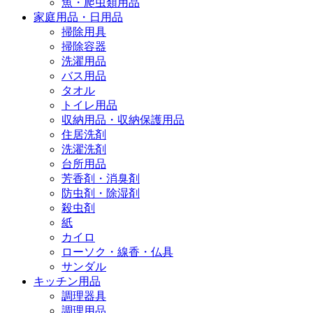
魚・爬虫類用品
家庭用品・日用品
掃除用具
掃除容器
洗濯用品
バス用品
タオル
トイレ用品
収納用品・収納保護用品
住居洗剤
洗濯洗剤
台所用品
芳香剤・消臭剤
防虫剤・除湿剤
殺虫剤
紙
カイロ
ローソク・線香・仏具
サンダル
キッチン用品
調理器具
調理用品