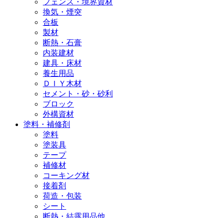
フェンス・境界資材
換気・煙突
合板
製材
断熱・石膏
内装建材
建具・床材
養生用品
ＤＩＹ木材
セメント・砂・砂利
ブロック
外構資材
塗料・補修剤
塗料
塗装具
テープ
補修材
コーキング材
接着剤
荷造・包装
シート
断熱・結露用品他