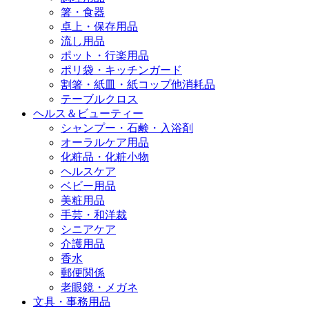
箸・食器
卓上・保存用品
流し用品
ポット・行楽用品
ポリ袋・キッチンガード
割箸・紙皿・紙コップ他消耗品
テーブルクロス
ヘルス＆ビューティー
シャンプー・石鹸・入浴剤
オーラルケア用品
化粧品・化粧小物
ヘルスケア
ベビー用品
美粧用品
手芸・和洋裁
シニアケア
介護用品
香水
郵便関係
老眼鏡・メガネ
文具・事務用品