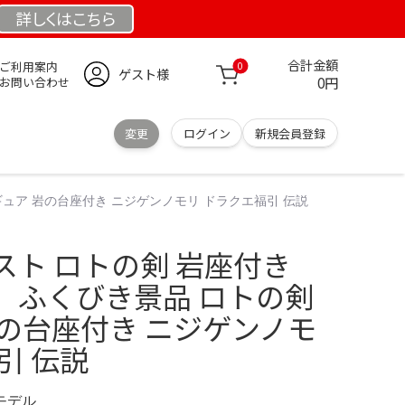
詳しくは
こちら
合計金額
ご利用案内
0
ゲスト様
0円
お問い合わせ
変更
ログイン
新規会員登録
ュア 岩の台座付き ニジゲンノモリ ドラクエ福引 伝説
スト ロトの剣 岩座付き
 ふくびき景品 ロトの剣
岩の台座付き ニジゲンノモ
引 伝説
定モデル