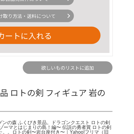
け取り方法・送料について
カートに入れる
欲しいものリストに追加
 ロトの剣 フィギュア 岩の
ジゲンの森 ふくびき景品。ドラゴンクエスト ロトの剣
ゾーマとはじまりの島！編〜 伝説の勇者賞 ロトの剣
。。ロトの剣〜岩台座付き〜｜Yahoo!フリマ（旧