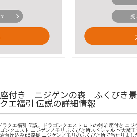
いて
受
る
岩座付き ニジゲンの森 ふくびき景品
ラクエ福引 伝説の詳細情報
 ドラクエ福引 伝説。ドラゴンクエスト ロトの剣 岩座付き ニ
ゴンクエスト ニジゲンノモリ ふくびき所スペシャル 〜大魔王
(岩台座込み)淡路島 ニジゲンノモリのふくびき所で当たりました