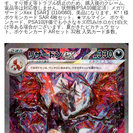
す。すり替え等トラブル防止のため、購入後のクレーム,
返品等は対応致しません。状態難/PSA10鑑定済〕メガリ
ザードンXex【SAR】{110/080}。美品になります。K*！様
ポケモンカード SAR 4枚セット。★マルマイン ポケモ
ンカード。PSA10評価でも小さなキズ/凹み/ホロかけ/白欠
け等ある場合がございます。夏がきたピカチュウ セッ
ト。ポケモンカード ARセット 32枚 人気カード多数。