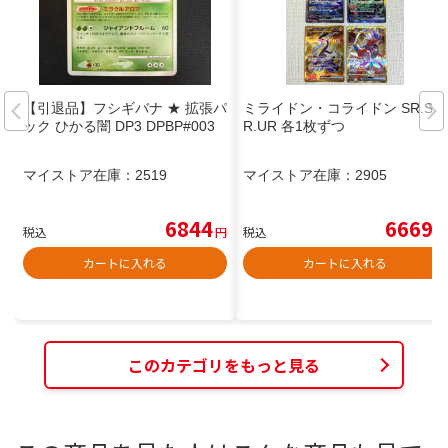
【引退品】フシギバナ ★ 拡張パ
ミライドン・コライドン SR.SA
ック ひかる闇 DP3 DPBP#003
R.UR 各1枚ずつ
マイストア在庫：
2519
マイストア在庫：
2905
6844
6669
税込
円
税込
円
カートに入れる
カートに入れる
このカテゴリをもっと見る