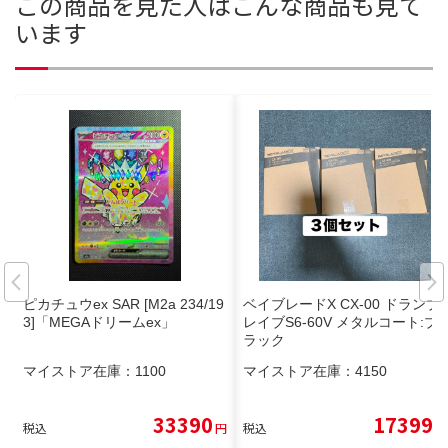
この商品を見た人はこんな商品も見て
います
ピカチュウex SAR [M2a 234/19
ベイブレードX CX-00 ドランブ
3]「MEGAドリームex」
レイブS6-60V メタルコート:ブ
ラック
マイストア在庫：
1100
マイストア在庫：
4150
33390
17399
税込
円
税込
円