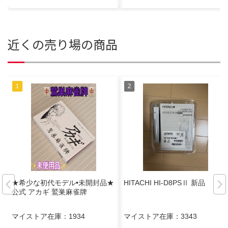
近くの売り場の商品
★希少な初代モデル•未開封品★
HITACHI HI-D8PSⅡ 新品
公式 アカギ 鷲巣麻雀牌
マイストア在庫：
1934
マイストア在庫：
3343