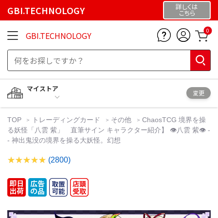
詳しくは
GBI.TECHNOLOGY
こちら
0
GBI.TECHNOLOGY
マイストア
変更
TOP
トレーディングカード
その他
ChaosTCG 境界を操
る妖怪「八雲 紫」 直筆サイン キャラクター紹介】 👁八雲 紫👁 -
- 神出鬼没の境界を操る大妖怪。幻想
(2800)