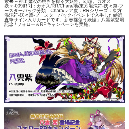
紫👁 -- 神出鬼没の境界を操る大妖怪。幻想。カオス
妖々-009[RR]：カオス/RR/Chara/地/東方混沌符-妖々篇-ブ
ースターパック分類：Chara/レア度：RRシリーズ：東方
混沌符-妖々篇-ブースターパックイベントで入手した絵師
直筆サイン入りカードです。新春揺蕩う妖怪」八雲紫登場
記念 / フォロー＆RPキャンペーンを実施。