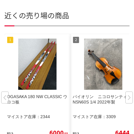
近くの売り場の商品
OGASAKA 180 NW CLASSIC ウ
バイオリン ニコロサンティ
ロコ板
NSN60S 1/4 2022年製
マイストア在庫：
2344
マイストア在庫：
3309
6000
6444
税込
円
税込
円