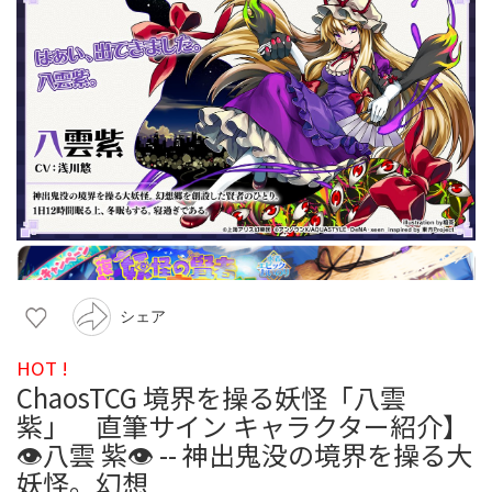
シェア
HOT !
ChaosTCG 境界を操る妖怪「八雲
紫」 直筆サイン キャラクター紹介】
👁八雲 紫👁 -- 神出鬼没の境界を操る大
妖怪。幻想