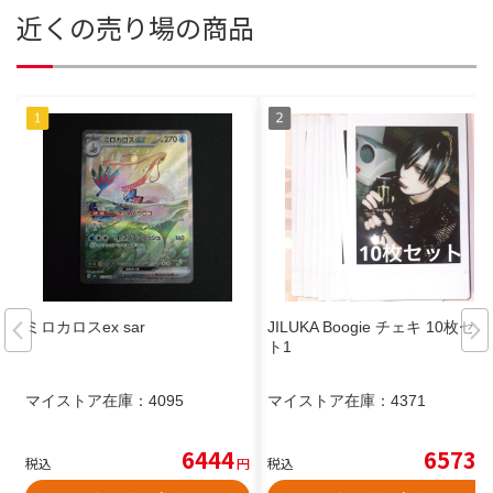
近くの売り場の商品
ミロカロスex sar
JILUKA Boogie チェキ 10枚セッ
ト1
マイストア在庫：
4095
マイストア在庫：
4371
6444
6573
税込
円
税込
円