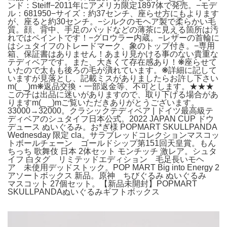
ンド：Steiff−2011年にアメリカ限定1897体で発売。−モデ
ル：681950−サイズ：約37センチ、座らせ方にもよります
が、座ると約30センチ。−シルクのモヘア製で柔らかい毛
質。顔、背中、手足のパッドなどの薄茶に見える箇所は汚
れではペイントです！−グロウラー内蔵。−レザーの首輪に
はシュタイフのトレードマーク、象のトップ付き。−専用
箱、保証書はありません！あまり見かける事のない貴重な
テディベアです。また、大きくて存在感あり！❋座らせて
いたので太もも後ろの毛が潰れています。❋詳細に記して
いますが見落とし、記載ミスがありましたらお許し下さい
m(_ _)m❋返品交換・一部返金等、不可とします。★★★
この子は出品に迷いがありますので、取り下げる場合があ
りますm(_ _)mご覧いただきありがとうございます。
33000→32000。クラシックテディベア | ドイツ最高級テ
ディベアのシュタイフ日本公式。2022 JAPAN CUP ドウ
デュース ぬいぐるみ。お*ぎ様 POPMART SKULLPANDA
Wednesday 限定 cla。サラブレッドコレクションマスコッ
トボールチェーン ゴールドシップ第151回天皇賞。もん
ちっち 歌舞伎 日本 2体セット モンチッチ 激レア。シュタ
イフ 白タグ リミテッドエディション 毛足長いモヘ
ア 未使用デッドストック。POP MART Big into Energy 2
アソートボックス 新品。原神 ちびぐるみ ぬいぐるみ
マスコット 27個セット。【新品未開封】POPMART
SKULLPANDAぬいぐるみギフトボックス